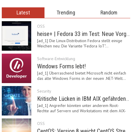
Latest
Trending
Random
OSS
heise+ | Fedora 33 im Test: Neue Vorgaben mit Btrfs, Systemd-Resolved und zRAM
[ad_1] Die Linux-Distribution Fedora stellt einige
Weichen neu: Die Variante "Fedora IoT"…
Software-Entwicklung
Windows Forms lebt!
[ad_1] Überraschend bietet Microsoft nicht einfach
das alte Windows Forms in der neuen .NET-Welt…
Security
Kritische Lücken in IBM AIX gefährden Server
[ad_1] Angreifer könnten unter anderem Root-
Rechte auf Servern und Workstations mit dem AIX-
System…
OSS
CentOS: Version 8 weicht CentOS Stream