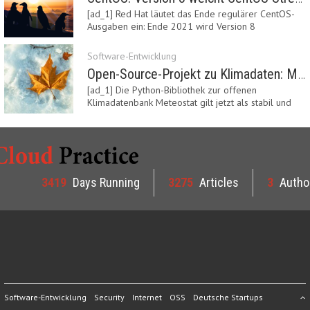
[ad_1] Red Hat läutet das Ende regulärer CentOS-
Ausgaben ein: Ende 2021 wird Version 8
eingestellt.…
Software-Entwicklung
Open-Source-Projekt zu Klimadaten: Meteostat Python Library 1.0 erschienen
[ad_1] Die Python-Bibliothek zur offenen
Klimadatenbank Meteostat gilt jetzt als stabil und
ist…
3419
Days Running
3275
Articles
3
Autho
Software-Entwicklung
Security
Internet
OSS
Deutsche Startups