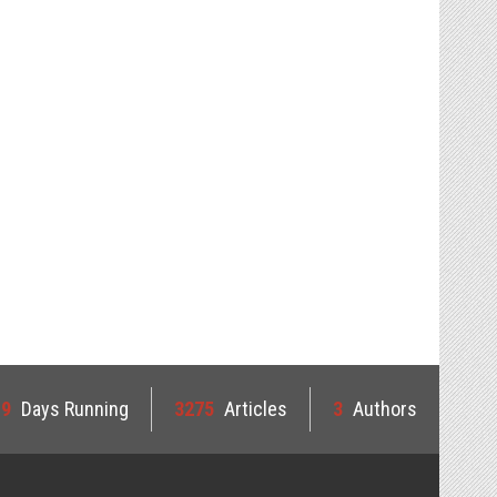
19
Days Running
3275
Articles
3
Authors