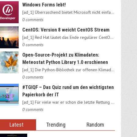
Windows Forms lebt!
[ad_1] Überraschend bietet Microsoft nicht einfach das alte…
0 comments
CentOS: Version 8 weicht CentOS Stream
[ad_1] Red Hat läutet das Ende regulärer CentOS-Ausgaben ein:…
0 comments
Open-Source-Projekt zu Klimadaten:
Meteostat Python Library 1.0 erschienen
[ad_1] Die Python-Bibliothek zur offenen Klimadatenbank Meteostat…
0 comments
#TGIQF – Das Quiz rund um den wichtigsten
Papierkorb der IT
[ad_1] Für viele war er schon die letzte Rettung vorm Daten-Nirvana:…
0 comments
Latest
Trending
Random