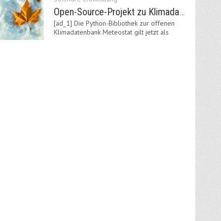
Open-Source-Projekt zu Klimadaten: Meteostat Python Library 1.0 erschienen
[ad_1] Die Python-Bibliothek zur offenen
Klimadatenbank Meteostat gilt jetzt als
stabil und ist…