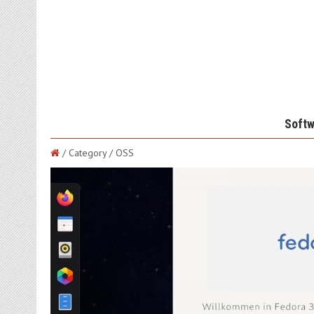
Softw
/ Category / OSS