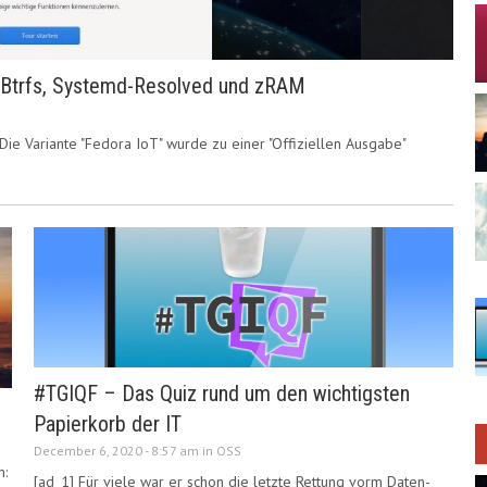
t Btrfs, Systemd-Resolved und zRAM
 Die Variante "Fedora IoT" wurde zu einer "Offiziellen Ausgabe"
#TGIQF – Das Quiz rund um den wichtigsten
Papierkorb der IT
December 6, 2020 - 8:57 am in
OSS
n:
[ad_1] Für viele war er schon die letzte Rettung vorm Daten-