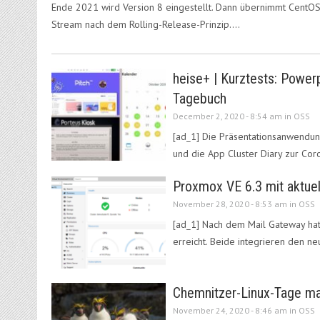
Ende 2021 wird Version 8 eingestellt. Dann übernimmt CentO
Stream nach dem Rolling-Release-Prinzip.…
heise+ | Kurztests: Powerp
Tagebuch
December 2, 2020 - 8:54 am in
OSS
[ad_1] Die Präsentationsanwendung 
und die App Cluster Diary zur Cor
Proxmox VE 6.3 mit aktue
November 28, 2020 - 8:53 am in
OSS
[ad_1] Nach dem Mail Gateway hat 
erreicht. Beide integrieren den 
Chemnitzer-Linux-Tage mal 
November 24, 2020 - 8:46 am in
OSS