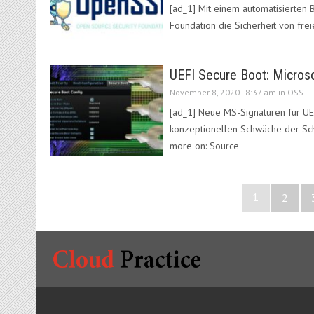
[ad_1] Mit einem automatisierten
Foundation die Sicherheit von fre
UEFI Secure Boot: Microso
November 8, 2020 - 8:37 am in
OSS
[ad_1] Neue MS-Signaturen für UE
konzeptionellen Schwäche der Sch
more on: Source
1
2