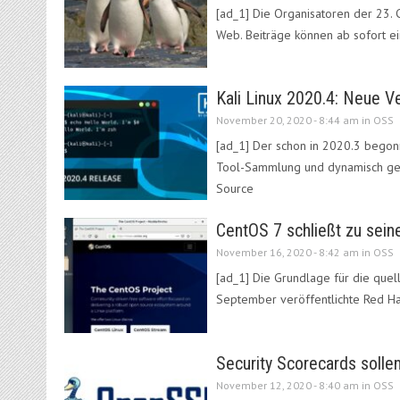
[ad_1] Die Organisatoren der 23.
Web. Beiträge können ab sofort e
Kali Linux 2020.4: Neue V
November 20, 2020 - 8:44 am in
OSS
[ad_1] Der schon in 2020.3 bego
Tool-Sammlung und dynamisch gene
Source
CentOS 7 schließt zu sein
November 16, 2020 - 8:42 am in
OSS
[ad_1] Die Grundlage für die quell
September veröffentlichte Red Hat
Security Scorecards solle
November 12, 2020 - 8:40 am in
OSS