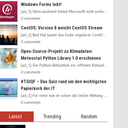
Windows Forms lebt!
[ad_1] Überraschend bietet Microsoft nicht einfach das alte…
0 comments
CentOS: Version 8 weicht CentOS Stream
[ad_1] Red Hat läutet das Ende regulärer CentOS-Ausgaben ein:…
0 comments
Open-Source-Projekt zu Klimadaten:
Meteostat Python Library 1.0 erschienen
[ad_1] Die Python-Bibliothek zur offenen Klimadatenbank Meteostat…
0 comments
#TGIQF – Das Quiz rund um den wichtigsten
Papierkorb der IT
[ad_1] Für viele war er schon die letzte Rettung vorm Daten-Nirvana:…
0 comments
Latest
Trending
Random