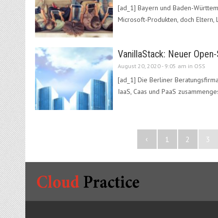
[ad_1] Bayern und Baden-Württemb
Microsoft-Produkten, doch Eltern,
VanillaStack: Neuer Open-
August 20, 2020 - 9:05 am in
OSS
[ad_1] Die Berliner Beratungsfirm
IaaS, Caas und PaaS zusammengest
‹
1
2
3