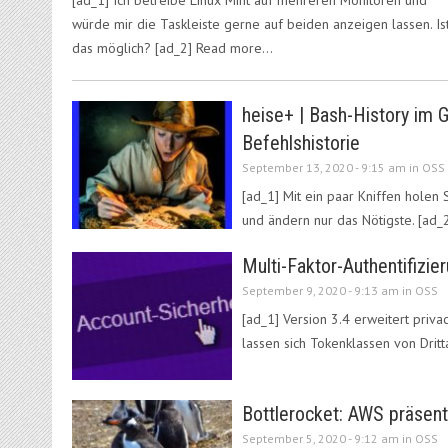
würde mir die Taskleiste gerne auf beiden anzeigen lassen. Is
das möglich? [ad_2] Read more…
heise+ | Bash-History im 
Befehlshistorie
September 13, 2020 - 9:15 am in
OSS
[ad_1] Mit ein paar Kniffen hole
und ändern nur das Nötigste. [ad
Multi-Faktor-Authentifizie
September 9, 2020 - 9:13 am in
OSS
[ad_1] Version 3.4 erweitert pri
lassen sich Tokenklassen von Drit
Bottlerocket: AWS präsenti
September 5, 2020 - 9:12 am in
OSS