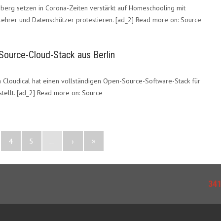
erg setzen in Corona-Zeiten verstärkt auf Homeschooling mit
 Lehrer und Datenschützer protestieren. [ad_2] Read more on: Source
Source-Cloud-Stack aus Berlin
a Cloudical hat einen vollständigen Open-Source-Software-Stack für
ellt. [ad_2] Read more on: Source
»
4
5
...
›
34