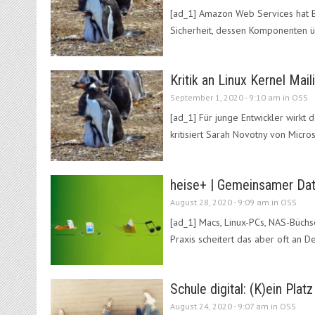
[ad_1] Amazon Web Services hat B
Sicherheit, dessen Komponenten ü
Kritik an Linux Kernel Mai
September 1, 2020 - 9:10 am in
OSS
[ad_1] Für junge Entwickler wirkt 
kritisiert Sarah Novotny von Micro
heise+ | Gemeinsamer Dat
August 28, 2020 - 9:09 am in
OSS
[ad_1] Macs, Linux-PCs, NAS-Büch
Praxis scheitert das aber oft an De
Schule digital: (K)ein Plat
August 24, 2020 - 9:07 am in
OSS