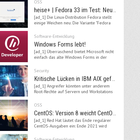
OSS
heise+ | Fedora 33 im Test: Neue Vorgaben mit Btrfs, Systemd-Resolved und zRAM
[ad_1] Die Linux-Distribution Fedora stellt
einige Weichen neu: Die Variante "Fedora
IoT"…
Software-Entwicklung
Windows Forms lebt!
[ad_1] Überraschend bietet Microsoft nicht
einfach das alte Windows Forms in der
neuen .NET-Welt…
Security
Kritische Lücken in IBM AIX gefährden Server
[ad_1] Angreifer könnten unter anderem
Root-Rechte auf Servern und Workstations
mit dem AIX-System…
OSS
CentOS: Version 8 weicht CentOS Stream
[ad_1] Red Hat läutet das Ende regulärer
CentOS-Ausgaben ein: Ende 2021 wird
Version 8 eingestellt.…
Software-Entwicklung