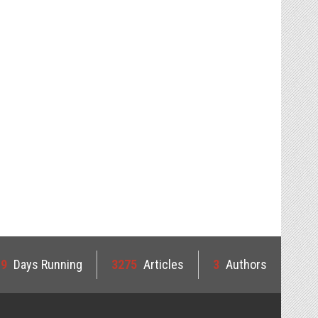
19
Days Running
3275
Articles
3
Authors