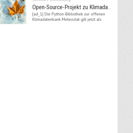
Open-Source-Projekt zu Klimadaten: Meteostat Python Library 1.0 erschienen
[ad_1] Die Python-Bibliothek zur offenen
Klimadatenbank Meteostat gilt jetzt als
stabil und ist…