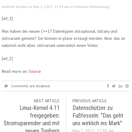
Gerfried Steube on May 1, 2017 - 11:39 am in
Software-Entwicklung
[ad_1]
Was haben die neuen C++17 Datentypen std::optional, std::any und
std::variant gemein? Sie können in-place erzeugt werden. Aber das ist
natürlich nicht alles. std::variant unterstützt einen Visitor.
[ad_2]
Read more on:
Source
Comments are disabled
NEXT ARTICLE
PREVIOUS ARTICLE
Linux-Kernel 4.11
Datenschützer zu
freigegeben:
Fußfesseln: "Das geht
Stromsparender und mit
uns wirklich ins Mark"
neuen Treibern
May 1, 2017 - 11:30 am