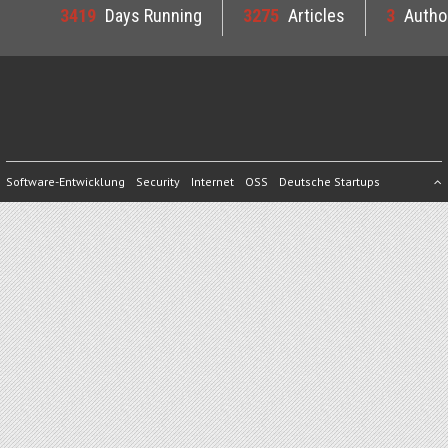
3419
Days Running
3275
Articles
3
Autho
Software-Entwicklung
Security
Internet
OSS
Deutsche Startups