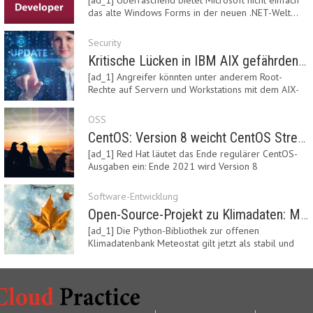
[ad_1] Überraschend bietet Microsoft nicht einfach
das alte Windows Forms in der neuen .NET-Welt…
Security
Kritische Lücken in IBM AIX gefährden Server
[ad_1] Angreifer könnten unter anderem Root-
Rechte auf Servern und Workstations mit dem AIX-
System…
OSS
CentOS: Version 8 weicht CentOS Stream
[ad_1] Red Hat läutet das Ende regulärer CentOS-
Ausgaben ein: Ende 2021 wird Version 8
eingestellt.…
Software-Entwicklung
Open-Source-Projekt zu Klimadaten: Meteostat Python Library 1.0 erschienen
[ad_1] Die Python-Bibliothek zur offenen
Klimadatenbank Meteostat gilt jetzt als stabil und
ist…