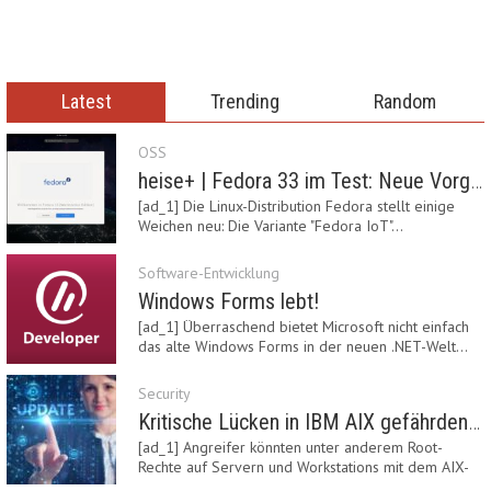
Latest
Trending
Random
OSS
heise+ | Fedora 33 im Test: Neue Vorgaben mit Btrfs, Systemd-Resolved und zRAM
[ad_1] Die Linux-Distribution Fedora stellt einige
Weichen neu: Die Variante "Fedora IoT"…
Software-Entwicklung
Windows Forms lebt!
[ad_1] Überraschend bietet Microsoft nicht einfach
das alte Windows Forms in der neuen .NET-Welt…
Security
Kritische Lücken in IBM AIX gefährden Server
[ad_1] Angreifer könnten unter anderem Root-
Rechte auf Servern und Workstations mit dem AIX-
System…