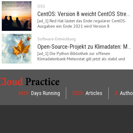
OSS
CentOS: Version 8 weicht CentOS Stream
[ad_1] Red Hat läutet das Ende regulärer CentOS-
Ausgaben ein: Ende 2021 wird Version 8
eingestellt.…
Software-Entwicklung
Open-Source-Projekt zu Klimadaten: Meteostat Python Library 1.0 erschienen
[ad_1] Die Python-Bibliothek zur offenen
Klimadatenbank Meteostat gilt jetzt als stabil und
ist…
3419
Days Running
3275
Articles
3
Autho