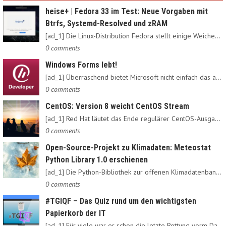
heise+ | Fedora 33 im Test: Neue Vorgaben mit
Btrfs, Systemd-Resolved und zRAM
[ad_1] Die Linux-Distribution Fedora stellt einige Weichen neu:…
0 comments
Windows Forms lebt!
[ad_1] Überraschend bietet Microsoft nicht einfach das alte…
0 comments
CentOS: Version 8 weicht CentOS Stream
[ad_1] Red Hat läutet das Ende regulärer CentOS-Ausgaben ein:…
0 comments
Open-Source-Projekt zu Klimadaten: Meteostat
Python Library 1.0 erschienen
[ad_1] Die Python-Bibliothek zur offenen Klimadatenbank Meteostat…
0 comments
#TGIQF – Das Quiz rund um den wichtigsten
Papierkorb der IT
[ad_1] Für viele war er schon die letzte Rettung vorm Daten-Nirvana:…