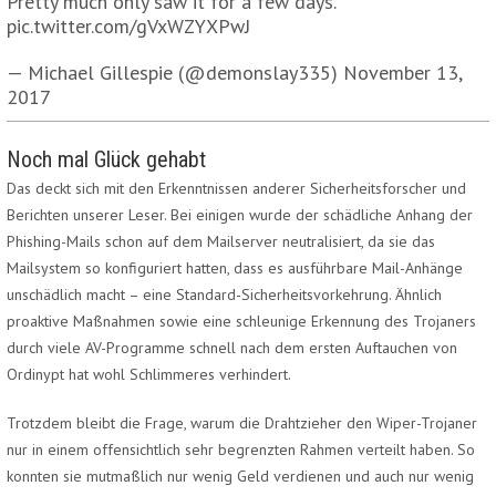
Pretty much only saw it for a few days.
pic.twitter.com/gVxWZYXPwJ
— Michael Gillespie (@demonslay335) November 13,
2017
Noch mal Glück gehabt
Das deckt sich mit den Erkenntnissen anderer Sicherheitsforscher und
Berichten unserer Leser. Bei einigen wurde der schädliche Anhang der
Phishing-Mails schon auf dem Mailserver neutralisiert, da sie das
Mailsystem so konfiguriert hatten, dass es ausführbare Mail-Anhänge
unschädlich macht – eine Standard-Sicherheitsvorkehrung. Ähnlich
proaktive Maßnahmen sowie eine schleunige Erkennung des Trojaners
durch viele AV-Programme schnell nach dem ersten Auftauchen von
Ordinypt hat wohl Schlimmeres verhindert.
Trotzdem bleibt die Frage, warum die Drahtzieher den Wiper-Trojaner
nur in einem offensichtlich sehr begrenzten Rahmen verteilt haben. So
konnten sie mutmaßlich nur wenig Geld verdienen und auch nur wenig