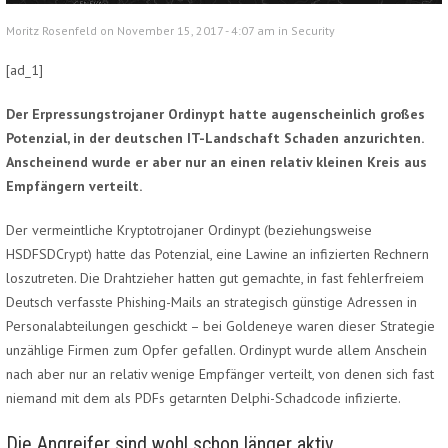
Moritz Rosenfeld on November 15, 2017 - 4:07 am in
Security
[ad_1]
Der Erpressungstrojaner Ordinypt hatte augenscheinlich großes
Potenzial, in der deutschen IT-Landschaft Schaden anzurichten.
Anscheinend wurde er aber nur an einen relativ kleinen Kreis aus
Empfängern verteilt.
Der vermeintliche Kryptotrojaner Ordinypt (beziehungsweise
HSDFSDCrypt) hatte das Potenzial, eine Lawine an infizierten Rechnern
loszutreten. Die Drahtzieher hatten gut gemachte, in fast fehlerfreiem
Deutsch verfasste Phishing-Mails an strategisch günstige Adressen in
Personalabteilungen geschickt – bei Goldeneye waren dieser Strategie
unzählige Firmen zum Opfer gefallen. Ordinypt wurde allem Anschein
nach aber nur an relativ wenige Empfänger verteilt, von denen sich fast
niemand mit dem als PDFs getarnten Delphi-Schadcode infizierte.
Die Angreifer sind wohl schon länger aktiv