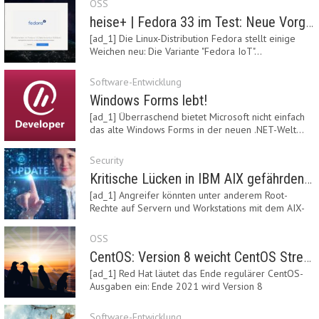
OSS
heise+ | Fedora 33 im Test: Neue Vorgaben mit Btrfs, Systemd-Resolved und zRAM
[ad_1] Die Linux-Distribution Fedora stellt einige
Weichen neu: Die Variante "Fedora IoT"…
Software-Entwicklung
Windows Forms lebt!
[ad_1] Überraschend bietet Microsoft nicht einfach
das alte Windows Forms in der neuen .NET-Welt…
Security
Kritische Lücken in IBM AIX gefährden Server
[ad_1] Angreifer könnten unter anderem Root-
Rechte auf Servern und Workstations mit dem AIX-
System…
OSS
CentOS: Version 8 weicht CentOS Stream
[ad_1] Red Hat läutet das Ende regulärer CentOS-
Ausgaben ein: Ende 2021 wird Version 8
eingestellt.…
Software-Entwicklung