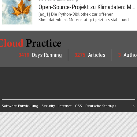
Open-Source-Projekt zu Klimadaten: Meteostat Python Library 1.0 erschienen
[ad_1] Die Python-Bibliothek zur offenen
Klimadatenbank Meteostat gilt jetzt als stabil und
ist…
3419
Days Running
3275
Articles
3
Autho
Software-Entwicklung
Security
Internet
OSS
Deutsche Startups