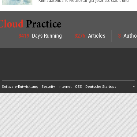
Klimadatenbank Meteostat gilt jetzt als stabil und
ist…
3419
Days Running
3275
Articles
3
Autho
Software-Entwicklung
Security
Internet
OSS
Deutsche Startups