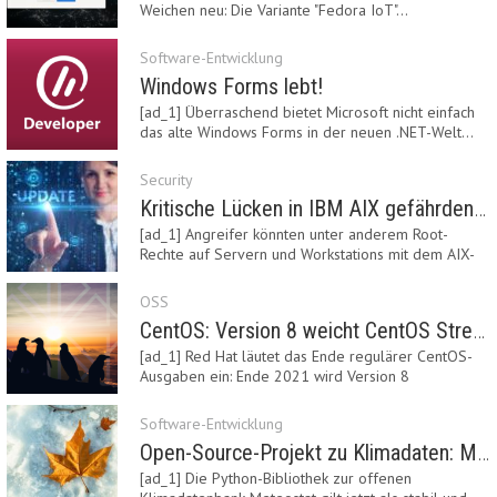
Weichen neu: Die Variante "Fedora IoT"…
Software-Entwicklung
Windows Forms lebt!
[ad_1] Überraschend bietet Microsoft nicht einfach
das alte Windows Forms in der neuen .NET-Welt…
Security
Kritische Lücken in IBM AIX gefährden Server
[ad_1] Angreifer könnten unter anderem Root-
Rechte auf Servern und Workstations mit dem AIX-
System…
OSS
CentOS: Version 8 weicht CentOS Stream
[ad_1] Red Hat läutet das Ende regulärer CentOS-
Ausgaben ein: Ende 2021 wird Version 8
eingestellt.…
Software-Entwicklung
Open-Source-Projekt zu Klimadaten: Meteostat Python Library 1.0 erschienen
[ad_1] Die Python-Bibliothek zur offenen