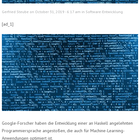
Gerfried Steube on October 31, 2019 - 6:17 am in
Software-Entwicklung
[ad_1]
Google-Forscher haben die Entwicklung einer an Haskell angelehnten
Programmiersprache angestoßen, die auch für Machine-Learning-
Anwendungen optimiert ist.