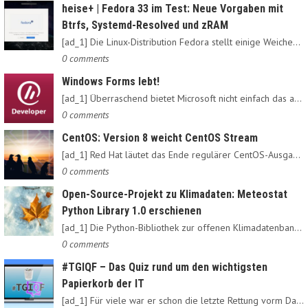
heise+ | Fedora 33 im Test: Neue Vorgaben mit
Btrfs, Systemd-Resolved und zRAM
[ad_1] Die Linux-Distribution Fedora stellt einige Weichen neu:…
0 comments
Windows Forms lebt!
[ad_1] Überraschend bietet Microsoft nicht einfach das alte…
0 comments
CentOS: Version 8 weicht CentOS Stream
[ad_1] Red Hat läutet das Ende regulärer CentOS-Ausgaben ein:…
0 comments
Open-Source-Projekt zu Klimadaten: Meteostat
Python Library 1.0 erschienen
[ad_1] Die Python-Bibliothek zur offenen Klimadatenbank Meteostat…
0 comments
#TGIQF – Das Quiz rund um den wichtigsten
Papierkorb der IT
[ad_1] Für viele war er schon die letzte Rettung vorm Daten-Nirvana:…