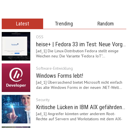
Latest
Trending
Random
OSS
heise+ | Fedora 33 im Test: Neue Vorgaben mit Btrfs, Systemd-Resolved und zRAM
[ad_1] Die Linux-Distribution Fedora stellt einige
Weichen neu: Die Variante "Fedora IoT"…
Software-Entwicklung
Windows Forms lebt!
[ad_1] Überraschend bietet Microsoft nicht einfach
das alte Windows Forms in der neuen .NET-Welt…
Security
Kritische Lücken in IBM AIX gefährden Server
[ad_1] Angreifer könnten unter anderem Root-
Rechte auf Servern und Workstations mit dem AIX-
System…