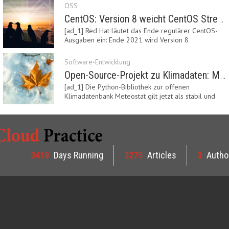
OSS
CentOS: Version 8 weicht CentOS Stream
[ad_1] Red Hat läutet das Ende regulärer CentOS-
Ausgaben ein: Ende 2021 wird Version 8
eingestellt.…
Software-Entwicklung
Open-Source-Projekt zu Klimadaten: Meteostat Python Library 1.0 erschienen
[ad_1] Die Python-Bibliothek zur offenen
Klimadatenbank Meteostat gilt jetzt als stabil und
ist…
3419
Days Running
3275
Articles
3
Autho