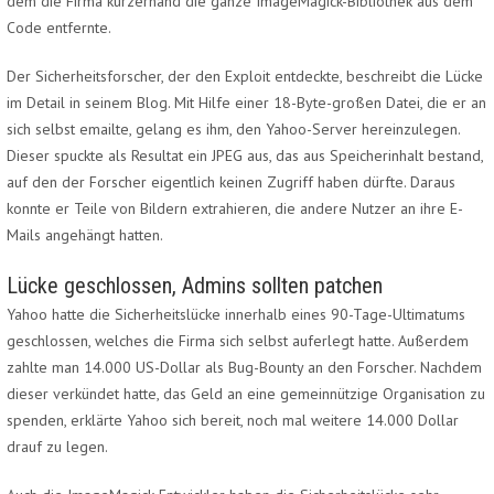
dem die Firma kurzerhand die ganze ImageMagick-Bibliothek aus dem
Code entfernte.
Der Sicherheitsforscher, der den Exploit entdeckte, beschreibt die Lücke
im Detail in seinem Blog. Mit Hilfe einer 18-Byte-großen Datei, die er an
sich selbst emailte, gelang es ihm, den Yahoo-Server hereinzulegen.
Dieser spuckte als Resultat ein JPEG aus, das aus Speicherinhalt bestand,
auf den der Forscher eigentlich keinen Zugriff haben dürfte. Daraus
konnte er Teile von Bildern extrahieren, die andere Nutzer an ihre E-
Mails angehängt hatten.
Lücke geschlossen, Admins sollten patchen
Yahoo hatte die Sicherheitslücke innerhalb eines 90-Tage-Ultimatums
geschlossen, welches die Firma sich selbst auferlegt hatte. Außerdem
zahlte man 14.000 US-Dollar als Bug-Bounty an den Forscher. Nachdem
dieser verkündet hatte, das Geld an eine gemeinnützige Organisation zu
spenden, erklärte Yahoo sich bereit, noch mal weitere 14.000 Dollar
drauf zu legen.