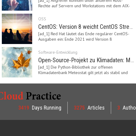
[ad_1] Angreifer könnten unter anderem Root-
Rechte auf Servern und Workstations mit dem AIX-
System…
OSS
CentOS: Version 8 weicht CentOS Stream
[ad_1] Red Hat läutet das Ende regulärer CentOS-
Ausgaben ein: Ende 2021 wird Version 8
eingestellt.…
Software-Entwicklung
Open-Source-Projekt zu Klimadaten: Meteostat Python Library 1.0 erschienen
[ad_1] Die Python-Bibliothek zur offenen
Klimadatenbank Meteostat gilt jetzt als stabil und
ist…
3419
Days Running
3275
Articles
3
Autho