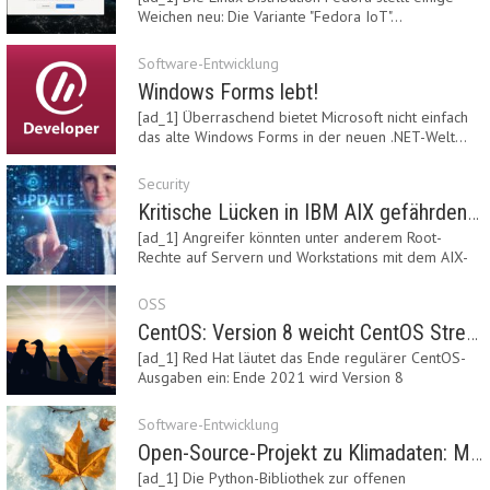
Weichen neu: Die Variante "Fedora IoT"…
Software-Entwicklung
Windows Forms lebt!
[ad_1] Überraschend bietet Microsoft nicht einfach
das alte Windows Forms in der neuen .NET-Welt…
Security
Kritische Lücken in IBM AIX gefährden Server
[ad_1] Angreifer könnten unter anderem Root-
Rechte auf Servern und Workstations mit dem AIX-
System…
OSS
CentOS: Version 8 weicht CentOS Stream
[ad_1] Red Hat läutet das Ende regulärer CentOS-
Ausgaben ein: Ende 2021 wird Version 8
eingestellt.…
Software-Entwicklung
Open-Source-Projekt zu Klimadaten: Meteostat Python Library 1.0 erschienen
[ad_1] Die Python-Bibliothek zur offenen