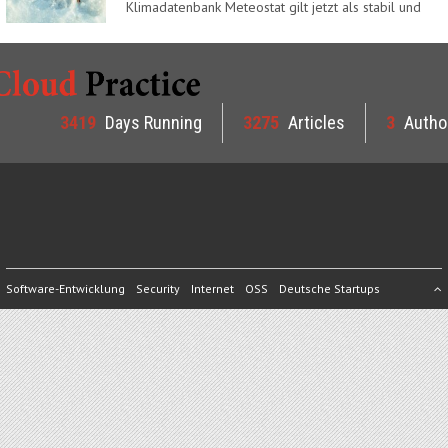
Klimadatenbank Meteostat gilt jetzt als stabil und
ist…
3419
Days Running
3275
Articles
3
Autho
Software-Entwicklung
Security
Internet
OSS
Deutsche Startups