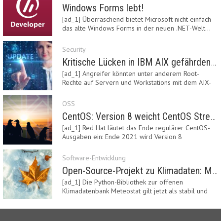
Windows Forms lebt!
[ad_1] Überraschend bietet Microsoft nicht einfach
das alte Windows Forms in der neuen .NET-Welt…
Security
Kritische Lücken in IBM AIX gefährden Server
[ad_1] Angreifer könnten unter anderem Root-
Rechte auf Servern und Workstations mit dem AIX-
System…
OSS
CentOS: Version 8 weicht CentOS Stream
[ad_1] Red Hat läutet das Ende regulärer CentOS-
Ausgaben ein: Ende 2021 wird Version 8
eingestellt.…
Software-Entwicklung
Open-Source-Projekt zu Klimadaten: Meteostat Python Library 1.0 erschienen
[ad_1] Die Python-Bibliothek zur offenen
Klimadatenbank Meteostat gilt jetzt als stabil und
ist…