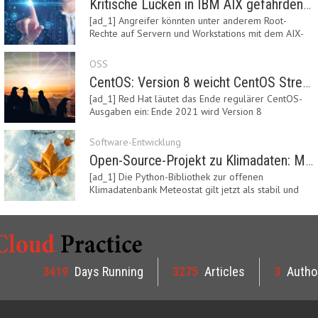
Kritische Lücken in IBM AIX gefährden Server
[ad_1] Angreifer könnten unter anderem Root-
Rechte auf Servern und Workstations mit dem AIX-
System…
OSS
CentOS: Version 8 weicht CentOS Stream
[ad_1] Red Hat läutet das Ende regulärer CentOS-
Ausgaben ein: Ende 2021 wird Version 8
eingestellt.…
Software-Entwicklung
Open-Source-Projekt zu Klimadaten: Meteostat Python Library 1.0 erschienen
[ad_1] Die Python-Bibliothek zur offenen
Klimadatenbank Meteostat gilt jetzt als stabil und
ist…
3419
Days Running
3275
Articles
3
Autho