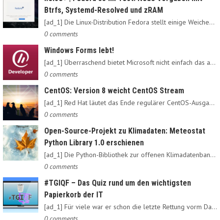
Btrfs, Systemd-Resolved und zRAM
[ad_1] Die Linux-Distribution Fedora stellt einige Weichen neu:…
0 comments
Windows Forms lebt!
[ad_1] Überraschend bietet Microsoft nicht einfach das alte…
0 comments
CentOS: Version 8 weicht CentOS Stream
[ad_1] Red Hat läutet das Ende regulärer CentOS-Ausgaben ein:…
0 comments
Open-Source-Projekt zu Klimadaten: Meteostat
Python Library 1.0 erschienen
[ad_1] Die Python-Bibliothek zur offenen Klimadatenbank Meteostat…
0 comments
#TGIQF – Das Quiz rund um den wichtigsten
Papierkorb der IT
[ad_1] Für viele war er schon die letzte Rettung vorm Daten-Nirvana:…
0 comments