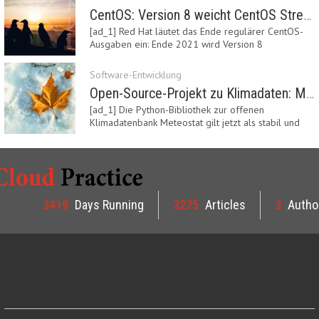
CentOS: Version 8 weicht CentOS Stream
[ad_1] Red Hat läutet das Ende regulärer CentOS-
Ausgaben ein: Ende 2021 wird Version 8
eingestellt.…
Software-Entwicklung
Open-Source-Projekt zu Klimadaten: Meteostat Python Library 1.0 erschienen
[ad_1] Die Python-Bibliothek zur offenen
Klimadatenbank Meteostat gilt jetzt als stabil und
ist…
3419
Days Running
3275
Articles
3
Autho