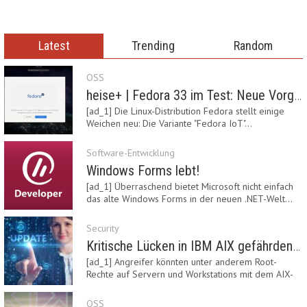
Latest
Trending
Random
OSS
heise+ | Fedora 33 im Test: Neue Vorgaben mit Btrfs, Systemd-Resolved und zRAM
[ad_1] Die Linux-Distribution Fedora stellt einige
Weichen neu: Die Variante "Fedora IoT"…
Software-Entwicklung
Windows Forms lebt!
[ad_1] Überraschend bietet Microsoft nicht einfach
das alte Windows Forms in der neuen .NET-Welt…
Security
Kritische Lücken in IBM AIX gefährden Server
[ad_1] Angreifer könnten unter anderem Root-
Rechte auf Servern und Workstations mit dem AIX-
System…
OSS