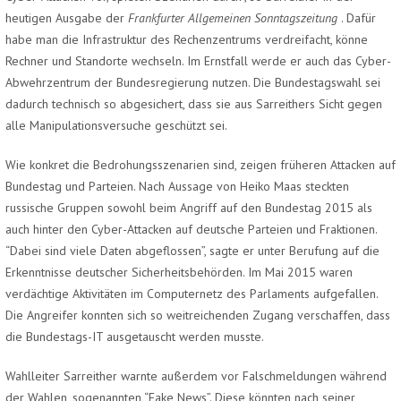
heutigen Ausgabe der
Frankfurter Allgemeinen Sonntagszeitung
. Dafür
habe man die Infrastruktur des Rechenzentrums verdreifacht, könne
Rechner und Standorte wechseln. Im Ernstfall werde er auch das Cyber-
Abwehrzentrum der Bundesregierung nutzen. Die Bundestagswahl sei
dadurch technisch so abgesichert, dass sie aus Sarreithers Sicht gegen
alle Manipulationsversuche geschützt sei.
Wie konkret die Bedrohungsszenarien sind, zeigen früheren Attacken auf
Bundestag und Parteien. Nach Aussage von Heiko Maas steckten
russische Gruppen sowohl beim Angriff auf den Bundestag 2015 als
auch hinter den Cyber-Attacken auf deutsche Parteien und Fraktionen.
“Dabei sind viele Daten abgeflossen”, sagte er unter Berufung auf die
Erkenntnisse deutscher Sicherheitsbehörden. Im Mai 2015 waren
verdächtige Aktivitäten im Computernetz des Parlaments aufgefallen.
Die Angreifer konnten sich so weitreichenden Zugang verschaffen, dass
die Bundestags-IT ausgetauscht werden musste.
Wahlleiter Sarreither warnte außerdem vor Falschmeldungen während
der Wahlen, sogenannten “Fake News”. Diese könnten nach seiner