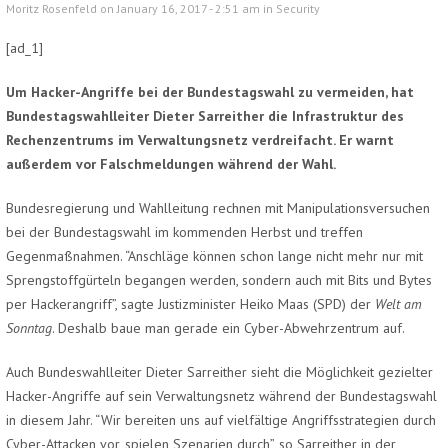
Moritz Rosenfeld on January 16, 2017 - 2:51 am in
Security
[ad_1]
Um Hacker-Angriffe bei der Bundestagswahl zu vermeiden, hat
Bundestagswahlleiter Dieter Sarreither die Infrastruktur des
Rechenzentrums im Verwaltungsnetz verdreifacht. Er warnt
außerdem vor Falschmeldungen während der Wahl.
Bundesregierung und Wahlleitung rechnen mit Manipulationsversuchen
bei der Bundestagswahl im kommenden Herbst und treffen
Gegenmaßnahmen. “Anschläge können schon lange nicht mehr nur mit
Sprengstoffgürteln begangen werden, sondern auch mit Bits und Bytes
per Hackerangriff”, sagte Justizminister Heiko Maas (SPD) der
Welt am
Sonntag
. Deshalb baue man gerade ein Cyber-Abwehrzentrum auf.
Auch Bundeswahlleiter Dieter Sarreither sieht die Möglichkeit gezielter
Hacker-Angriffe auf sein Verwaltungsnetz während der Bundestagswahl
in diesem Jahr. “Wir bereiten uns auf vielfältige Angriffsstrategien durch
Cyber-Attacken vor, spielen Szenarien durch”, so Sarreither in der