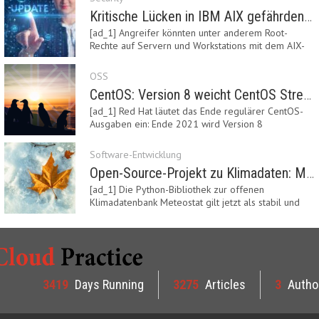
Kritische Lücken in IBM AIX gefährden Server
[ad_1] Angreifer könnten unter anderem Root-
Rechte auf Servern und Workstations mit dem AIX-
System…
OSS
CentOS: Version 8 weicht CentOS Stream
[ad_1] Red Hat läutet das Ende regulärer CentOS-
Ausgaben ein: Ende 2021 wird Version 8
eingestellt.…
Software-Entwicklung
Open-Source-Projekt zu Klimadaten: Meteostat Python Library 1.0 erschienen
[ad_1] Die Python-Bibliothek zur offenen
Klimadatenbank Meteostat gilt jetzt als stabil und
ist…
3419
Days Running
3275
Articles
3
Autho