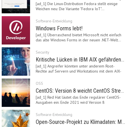
[ad_1] Die Linux-Distribution Fedora stellt einige
Weichen neu: Die Variante "Fedora IoT"…
Software-Entwicklung
Windows Forms lebt!
[ad_1] Überraschend bietet Microsoft nicht einfach
das alte Windows Forms in der neuen .NET-Welt…
Security
Kritische Lücken in IBM AIX gefährden Server
[ad_1] Angreifer könnten unter anderem Root-
Rechte auf Servern und Workstations mit dem AIX-
System…
OSS
CentOS: Version 8 weicht CentOS Stream
[ad_1] Red Hat läutet das Ende regulärer CentOS-
Ausgaben ein: Ende 2021 wird Version 8
eingestellt.…
Software-Entwicklung
Open-Source-Projekt zu Klimadaten: Meteostat Python Library 1.0 erschienen