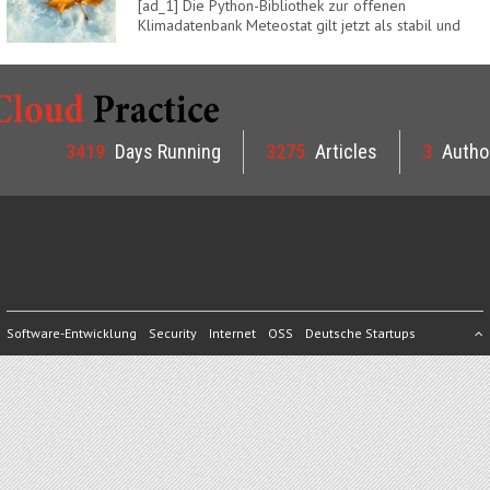
[ad_1] Die Python-Bibliothek zur offenen
Klimadatenbank Meteostat gilt jetzt als stabil und
ist…
3419
Days Running
3275
Articles
3
Autho
Software-Entwicklung
Security
Internet
OSS
Deutsche Startups