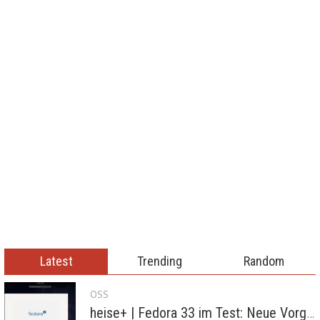
Latest
Trending
Random
OSS
heise+ | Fedora 33 im Test: Neue Vorgaben mit Btrfs, Systemd-Resolved und zRAM