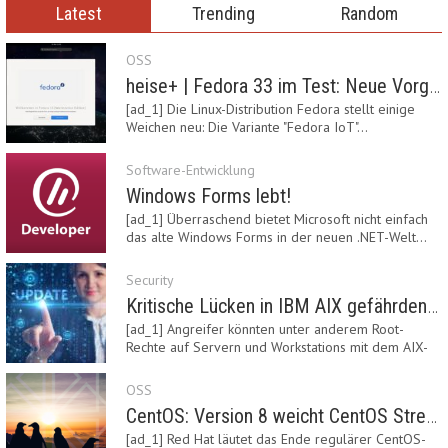
Latest
Trending
Random
OSS
heise+ | Fedora 33 im Test: Neue Vorgaben mit Btrfs, Systemd-Resolved und zRAM
[ad_1] Die Linux-Distribution Fedora stellt einige
Weichen neu: Die Variante "Fedora IoT"…
Software-Entwicklung
Windows Forms lebt!
[ad_1] Überraschend bietet Microsoft nicht einfach
das alte Windows Forms in der neuen .NET-Welt…
Security
Kritische Lücken in IBM AIX gefährden Server
[ad_1] Angreifer könnten unter anderem Root-
Rechte auf Servern und Workstations mit dem AIX-
System…
OSS
CentOS: Version 8 weicht CentOS Stream
[ad_1] Red Hat läutet das Ende regulärer CentOS-