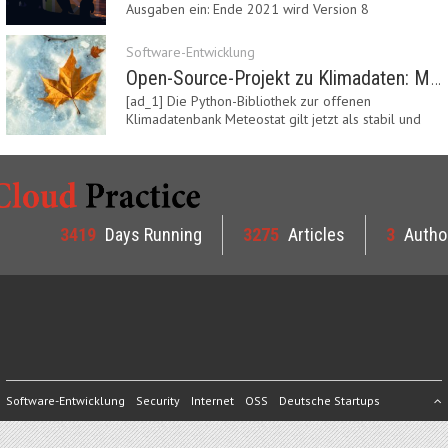
Ausgaben ein: Ende 2021 wird Version 8
eingestellt.…
Software-Entwicklung
Open-Source-Projekt zu Klimadaten: Meteostat Python Library 1.0 erschienen
[ad_1] Die Python-Bibliothek zur offenen
Klimadatenbank Meteostat gilt jetzt als stabil und
ist…
3419
Days Running
3275
Articles
3
Autho
Software-Entwicklung
Security
Internet
OSS
Deutsche Startups