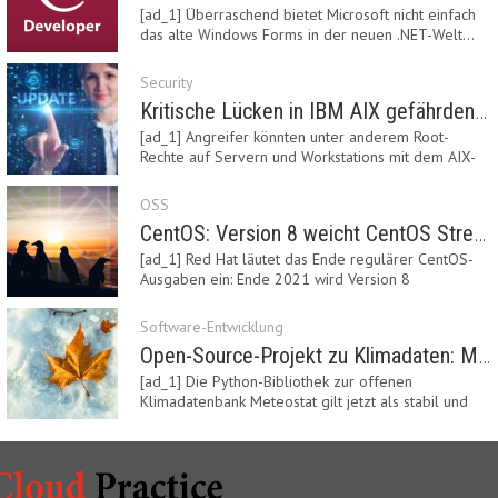
[ad_1] Überraschend bietet Microsoft nicht einfach
das alte Windows Forms in der neuen .NET-Welt…
Security
Kritische Lücken in IBM AIX gefährden Server
[ad_1] Angreifer könnten unter anderem Root-
Rechte auf Servern und Workstations mit dem AIX-
System…
OSS
CentOS: Version 8 weicht CentOS Stream
[ad_1] Red Hat läutet das Ende regulärer CentOS-
Ausgaben ein: Ende 2021 wird Version 8
eingestellt.…
Software-Entwicklung
Open-Source-Projekt zu Klimadaten: Meteostat Python Library 1.0 erschienen
[ad_1] Die Python-Bibliothek zur offenen
Klimadatenbank Meteostat gilt jetzt als stabil und
ist…