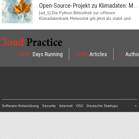
Open-Source-Projekt zu Klimadaten: Meteostat Python Library 1.0 erschienen
[ad_1] Die Python-Bibliothek zur offenen
Klimadatenbank Meteostat gilt jetzt als stabil und
ist…
3419
Days Running
3275
Articles
3
Autho
Software-Entwicklung
Security
Internet
OSS
Deutsche Startups