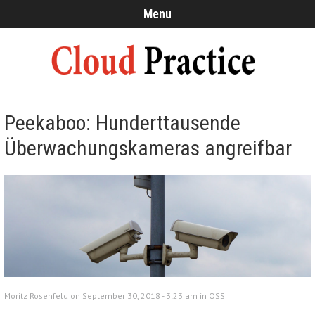
Menu
Peekaboo: Hunderttausende
Überwachungskameras angreifbar
Moritz Rosenfeld on September 30, 2018 - 3:23 am in
OSS