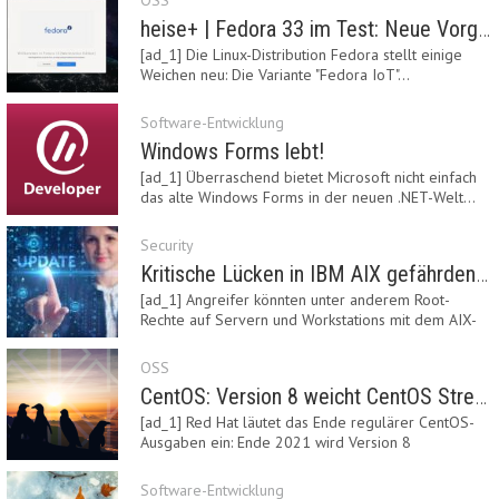
OSS
heise+ | Fedora 33 im Test: Neue Vorgaben mit Btrfs, Systemd-Resolved und zRAM
[ad_1] Die Linux-Distribution Fedora stellt einige
Weichen neu: Die Variante "Fedora IoT"…
Software-Entwicklung
Windows Forms lebt!
[ad_1] Überraschend bietet Microsoft nicht einfach
das alte Windows Forms in der neuen .NET-Welt…
Security
Kritische Lücken in IBM AIX gefährden Server
[ad_1] Angreifer könnten unter anderem Root-
Rechte auf Servern und Workstations mit dem AIX-
System…
OSS
CentOS: Version 8 weicht CentOS Stream
[ad_1] Red Hat läutet das Ende regulärer CentOS-
Ausgaben ein: Ende 2021 wird Version 8
eingestellt.…
Software-Entwicklung