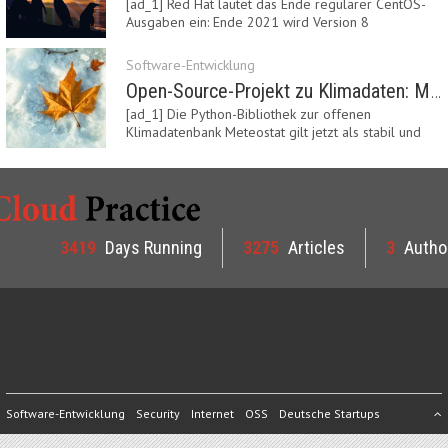
[ad_1] Red Hat läutet das Ende regulärer CentOS-
Ausgaben ein: Ende 2021 wird Version 8
eingestellt.…
Software-Entwicklung
Open-Source-Projekt zu Klimadaten: Meteostat Python Library 1.0 erschienen
[ad_1] Die Python-Bibliothek zur offenen
Klimadatenbank Meteostat gilt jetzt als stabil und
ist…
3419
Days Running
3275
Articles
3
Autho
Software-Entwicklung
Security
Internet
OSS
Deutsche Startups