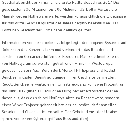
Geschäftsbericht der Firma für die erste Hälfte des Jahres 2017. Die
geschätzten 200 Millionen bis 300 Millionen US-Dollar Verlust, die
Maersk wegen NotPetya erwarte, würden voraussichtlich die Ergebnisse
für das dritte Geschäftsquartal des Jahres negativ beeinflussen. Das
Container-Geschäft der Firma habe deutlich gelitten.
Informationen von heise online zufolge legte der Trojaner Systeme auf
Bohrinseln des Konzerns lahm und verhinderte das Beladen und
Löschen von Containerschiffen der Reederei. Maersk scheint eine der
von NotPetya am schwersten getroffenen Firmen in Westeuropa
gewesen zu sein. Auch Beiersdorf, Merck TNT Express und Reckitt
Benckiser mussten Beeinträchtigungen ihrer Geschäfte vermelden.
Reckitt Benckiser erwartet einen Umsatzrückgang von zwei Prozent für
das Jahr 2017 (über 111 Millionen Euro). Sicherheitsforscher gehen
davon aus, dass es sich bei NotPetya nicht um Ransomware, sondern
einen Wiper-Trojaner gehandelt hat, der hauptsächlich finanziellen
Schaden und Chaos anrichten sollte. Der Geheimdienst der Ukraine
spricht von einem Cyberangriff aus Russland.
(fab)