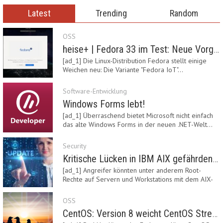
Latest
Trending
Random
OSS
heise+ | Fedora 33 im Test: Neue Vorgaben mit Btrfs, Systemd-Resolved und zRAM
[ad_1] Die Linux-Distribution Fedora stellt einige
Weichen neu: Die Variante "Fedora IoT"…
Software-Entwicklung
Windows Forms lebt!
[ad_1] Überraschend bietet Microsoft nicht einfach
das alte Windows Forms in der neuen .NET-Welt…
Security
Kritische Lücken in IBM AIX gefährden Server
[ad_1] Angreifer könnten unter anderem Root-
Rechte auf Servern und Workstations mit dem AIX-
System…
OSS
CentOS: Version 8 weicht CentOS Stream