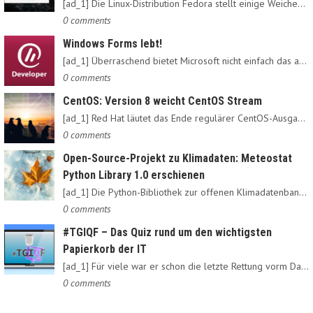
[ad_1] Die Linux-Distribution Fedora stellt einige Weichen neu:…
0 comments
Windows Forms lebt!
[ad_1] Überraschend bietet Microsoft nicht einfach das alte…
0 comments
CentOS: Version 8 weicht CentOS Stream
[ad_1] Red Hat läutet das Ende regulärer CentOS-Ausgaben ein:…
0 comments
Open-Source-Projekt zu Klimadaten: Meteostat
Python Library 1.0 erschienen
[ad_1] Die Python-Bibliothek zur offenen Klimadatenbank Meteostat…
0 comments
#TGIQF – Das Quiz rund um den wichtigsten
Papierkorb der IT
[ad_1] Für viele war er schon die letzte Rettung vorm Daten-Nirvana:…
0 comments