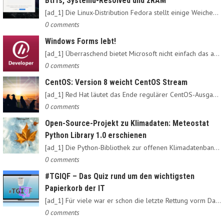
Btrfs, Systemd-Resolved und zRAM
[ad_1] Die Linux-Distribution Fedora stellt einige Weichen neu:…
0 comments
Windows Forms lebt!
[ad_1] Überraschend bietet Microsoft nicht einfach das alte…
0 comments
CentOS: Version 8 weicht CentOS Stream
[ad_1] Red Hat läutet das Ende regulärer CentOS-Ausgaben ein:…
0 comments
Open-Source-Projekt zu Klimadaten: Meteostat
Python Library 1.0 erschienen
[ad_1] Die Python-Bibliothek zur offenen Klimadatenbank Meteostat…
0 comments
#TGIQF – Das Quiz rund um den wichtigsten
Papierkorb der IT
[ad_1] Für viele war er schon die letzte Rettung vorm Daten-Nirvana:…
0 comments