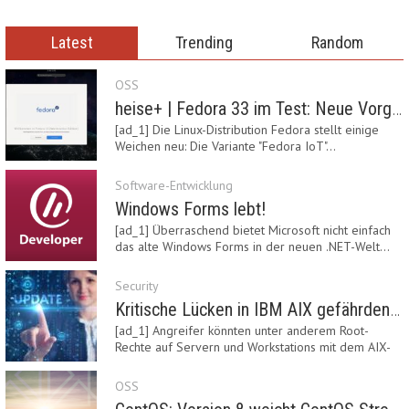
Latest
Trending
Random
OSS
heise+ | Fedora 33 im Test: Neue Vorgaben mit Btrfs, Systemd-Resolved und zRAM
[ad_1] Die Linux-Distribution Fedora stellt einige
Weichen neu: Die Variante "Fedora IoT"…
Software-Entwicklung
Windows Forms lebt!
[ad_1] Überraschend bietet Microsoft nicht einfach
das alte Windows Forms in der neuen .NET-Welt…
Security
Kritische Lücken in IBM AIX gefährden Server
[ad_1] Angreifer könnten unter anderem Root-
Rechte auf Servern und Workstations mit dem AIX-
System…
OSS