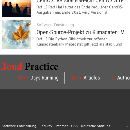
CentOS: Version 8 weicht CentOS Stream
[ad_1] Red Hat läutet das Ende regulärer CentOS-
Ausgaben ein: Ende 2021 wird Version 8
eingestellt.…
Software-Entwicklung
Open-Source-Projekt zu Klimadaten: Meteostat Python Library 1.0 erschienen
[ad_1] Die Python-Bibliothek zur offenen
Klimadatenbank Meteostat gilt jetzt als stabil und
ist…
3419
Days Running
3275
Articles
3
Autho
Software-Entwicklung
Security
Internet
OSS
Deutsche Startups