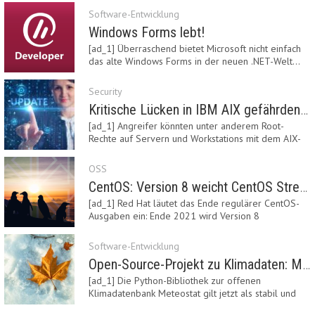
Software-Entwicklung
Windows Forms lebt!
[ad_1] Überraschend bietet Microsoft nicht einfach
das alte Windows Forms in der neuen .NET-Welt…
Security
Kritische Lücken in IBM AIX gefährden Server
[ad_1] Angreifer könnten unter anderem Root-
Rechte auf Servern und Workstations mit dem AIX-
System…
OSS
CentOS: Version 8 weicht CentOS Stream
[ad_1] Red Hat läutet das Ende regulärer CentOS-
Ausgaben ein: Ende 2021 wird Version 8
eingestellt.…
Software-Entwicklung
Open-Source-Projekt zu Klimadaten: Meteostat Python Library 1.0 erschienen
[ad_1] Die Python-Bibliothek zur offenen
Klimadatenbank Meteostat gilt jetzt als stabil und
ist…