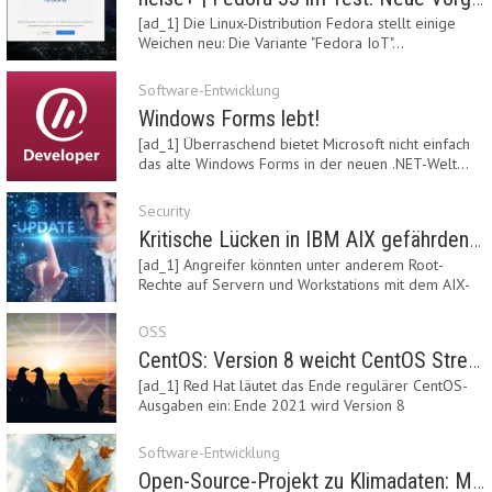
[ad_1] Die Linux-Distribution Fedora stellt einige
Weichen neu: Die Variante "Fedora IoT"…
Software-Entwicklung
Windows Forms lebt!
[ad_1] Überraschend bietet Microsoft nicht einfach
das alte Windows Forms in der neuen .NET-Welt…
Security
Kritische Lücken in IBM AIX gefährden Server
[ad_1] Angreifer könnten unter anderem Root-
Rechte auf Servern und Workstations mit dem AIX-
System…
OSS
CentOS: Version 8 weicht CentOS Stream
[ad_1] Red Hat läutet das Ende regulärer CentOS-
Ausgaben ein: Ende 2021 wird Version 8
eingestellt.…
Software-Entwicklung
Open-Source-Projekt zu Klimadaten: Meteostat Python Library 1.0 erschienen