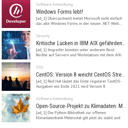
Software-Entwicklung
Windows Forms lebt!
[ad_1] Überraschend bietet Microsoft nicht einfach
das alte Windows Forms in der neuen .NET-Welt…
Security
Kritische Lücken in IBM AIX gefährden Server
[ad_1] Angreifer könnten unter anderem Root-
Rechte auf Servern und Workstations mit dem AIX-
System…
OSS
CentOS: Version 8 weicht CentOS Stream
[ad_1] Red Hat läutet das Ende regulärer CentOS-
Ausgaben ein: Ende 2021 wird Version 8
eingestellt.…
Software-Entwicklung
Open-Source-Projekt zu Klimadaten: Meteostat Python Library 1.0 erschienen
[ad_1] Die Python-Bibliothek zur offenen
Klimadatenbank Meteostat gilt jetzt als stabil und
ist…