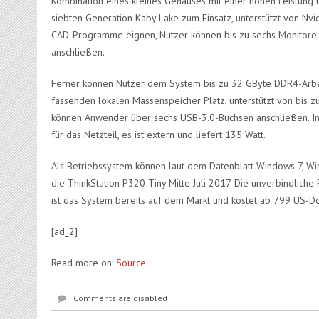
Kombination eines kleines Gehäuses mit einer hohen Leistung 
siebten Generation Kaby Lake zum Einsatz, unterstützt von Nvid
CAD-Programme eignen, Nutzer können bis zu sechs Monitore a
anschließen.
Ferner können Nutzer dem System bis zu 32 GByte DDR4-Arbei
fassenden lokalen Massenspeicher Platz, unterstützt von bis 
können Anwender über sechs USB-3.0-Buchsen anschließen. In 
für das Netzteil, es ist extern und liefert 135 Watt.
Als Betriebssystem können laut dem Datenblatt Windows 7, Wi
die ThinkStation P320 Tiny Mitte Juli 2017. Die unverbindlic
ist das System bereits auf dem Markt und kostet ab 799 US-Do
[ad_2]
Read more on:
Source
Comments are disabled