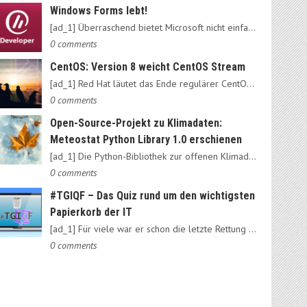
Windows Forms lebt!
[ad_1] Überraschend bietet Microsoft nicht einfach das alte…
0 comments
CentOS: Version 8 weicht CentOS Stream
[ad_1] Red Hat läutet das Ende regulärer CentOS-Ausgaben ein:…
0 comments
Open-Source-Projekt zu Klimadaten:
Meteostat Python Library 1.0 erschienen
[ad_1] Die Python-Bibliothek zur offenen Klimadatenbank Meteostat…
0 comments
#TGIQF – Das Quiz rund um den wichtigsten
Papierkorb der IT
[ad_1] Für viele war er schon die letzte Rettung vorm Daten-Nirvana:…
0 comments