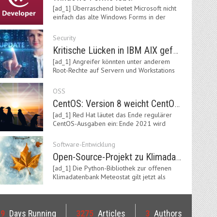
[ad_1] Überraschend bietet Microsoft nicht
einfach das alte Windows Forms in der
neuen .NET-Welt…
Security
Kritische Lücken in IBM AIX gefährden Server
[ad_1] Angreifer könnten unter anderem
Root-Rechte auf Servern und Workstations
mit dem AIX-System…
OSS
CentOS: Version 8 weicht CentOS Stream
[ad_1] Red Hat läutet das Ende regulärer
CentOS-Ausgaben ein: Ende 2021 wird
Version 8 eingestellt.…
Software-Entwicklung
Open-Source-Projekt zu Klimadaten: Meteostat Python Library 1.0 erschienen
[ad_1] Die Python-Bibliothek zur offenen
Klimadatenbank Meteostat gilt jetzt als
stabil und ist…
19
Days Running
3275
Articles
3
Authors