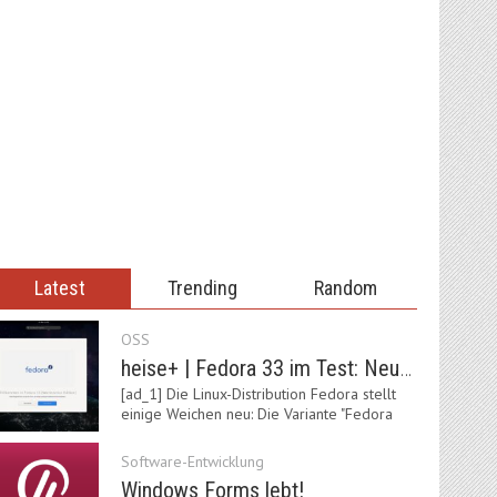
Latest
Trending
Random
OSS
heise+ | Fedora 33 im Test: Neue Vorgaben mit Btrfs, Systemd-Resolved und zRAM
[ad_1] Die Linux-Distribution Fedora stellt
einige Weichen neu: Die Variante "Fedora
IoT"…
Software-Entwicklung
Windows Forms lebt!