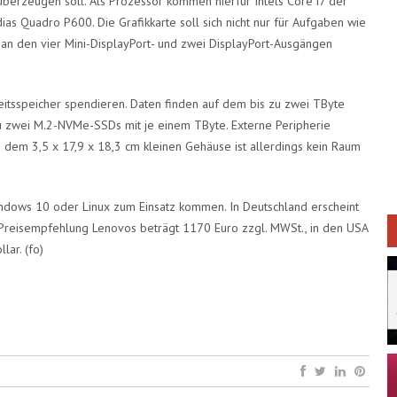
überzeugen soll. Als Prozessor kommen hierfür Intels Core i7 der
ias Quadro P600. Die Grafikkarte soll sich nicht nur für Aufgaben wie
n den vier Mini-DisplayPort- und zwei DisplayPort-Ausgängen
tsspeicher spendieren. Daten finden auf dem bis zu zwei TByte
zu zwei M.2-NVMe-SSDs mit je einem TByte. Externe Peripherie
dem 3,5 x 17,9 x 18,3 cm kleinen Gehäuse ist allerdings kein Raum
ndows 10 oder Linux zum Einsatz kommen. In Deutschland erscheint
he Preisempfehlung Lenovos beträgt 1170 Euro zzgl. MWSt., in den USA
llar.
(fo)