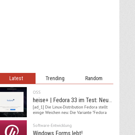
Latest
Trending
Random
OSS
heise+ | Fedora 33 im Test: Neue Vorgaben mit Btrfs, Systemd-Resolved und zRAM
[ad_1] Die Linux-Distribution Fedora stellt
einige Weichen neu: Die Variante "Fedora
IoT"…
Software-Entwicklung
Windows Forms lebt!