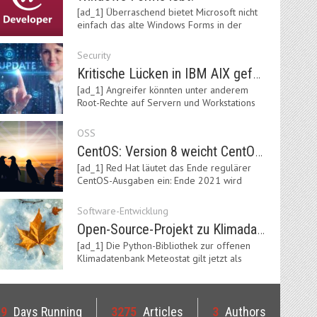
[ad_1] Überraschend bietet Microsoft nicht
einfach das alte Windows Forms in der
neuen .NET-Welt…
Security
Kritische Lücken in IBM AIX gefährden Server
[ad_1] Angreifer könnten unter anderem
Root-Rechte auf Servern und Workstations
mit dem AIX-System…
OSS
CentOS: Version 8 weicht CentOS Stream
[ad_1] Red Hat läutet das Ende regulärer
CentOS-Ausgaben ein: Ende 2021 wird
Version 8 eingestellt.…
Software-Entwicklung
Open-Source-Projekt zu Klimadaten: Meteostat Python Library 1.0 erschienen
[ad_1] Die Python-Bibliothek zur offenen
Klimadatenbank Meteostat gilt jetzt als
stabil und ist…
19
Days Running
3275
Articles
3
Authors