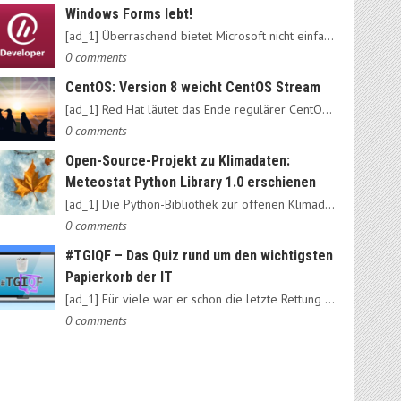
Windows Forms lebt!
[ad_1] Überraschend bietet Microsoft nicht einfach das alte…
0 comments
CentOS: Version 8 weicht CentOS Stream
[ad_1] Red Hat läutet das Ende regulärer CentOS-Ausgaben ein:…
0 comments
Open-Source-Projekt zu Klimadaten:
Meteostat Python Library 1.0 erschienen
[ad_1] Die Python-Bibliothek zur offenen Klimadatenbank Meteostat…
0 comments
#TGIQF – Das Quiz rund um den wichtigsten
Papierkorb der IT
[ad_1] Für viele war er schon die letzte Rettung vorm Daten-Nirvana:…
0 comments