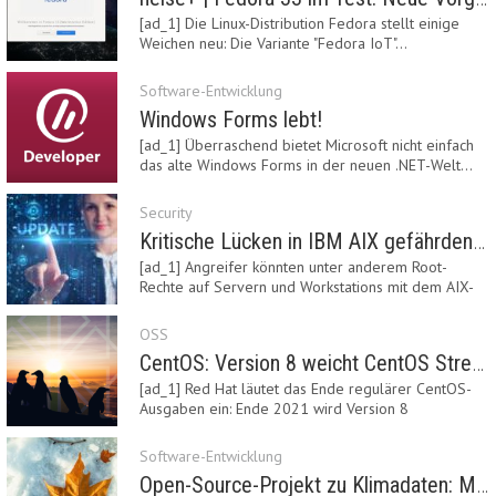
[ad_1] Die Linux-Distribution Fedora stellt einige
Weichen neu: Die Variante "Fedora IoT"…
Software-Entwicklung
Windows Forms lebt!
[ad_1] Überraschend bietet Microsoft nicht einfach
das alte Windows Forms in der neuen .NET-Welt…
Security
Kritische Lücken in IBM AIX gefährden Server
[ad_1] Angreifer könnten unter anderem Root-
Rechte auf Servern und Workstations mit dem AIX-
System…
OSS
CentOS: Version 8 weicht CentOS Stream
[ad_1] Red Hat läutet das Ende regulärer CentOS-
Ausgaben ein: Ende 2021 wird Version 8
eingestellt.…
Software-Entwicklung
Open-Source-Projekt zu Klimadaten: Meteostat Python Library 1.0 erschienen