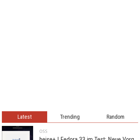
Latest
Trending
Random
OSS
heise+ | Fedora 33 im Test: Neue Vorgaben mit Btrfs, Systemd-Resolved und zRAM