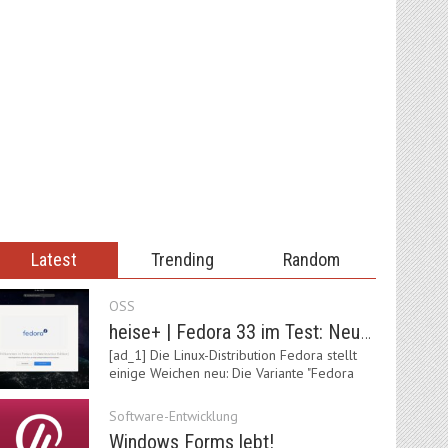
Latest
Trending
Random
OSS
heise+ | Fedora 33 im Test: Neue Vorgaben mit Btrfs, Systemd-Resolved und zRAM
[ad_1] Die Linux-Distribution Fedora stellt
einige Weichen neu: Die Variante "Fedora
IoT"…
Software-Entwicklung
Windows Forms lebt!