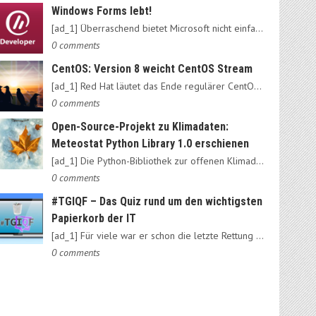
Windows Forms lebt!
[ad_1] Überraschend bietet Microsoft nicht einfach das alte…
0 comments
CentOS: Version 8 weicht CentOS Stream
[ad_1] Red Hat läutet das Ende regulärer CentOS-Ausgaben ein:…
0 comments
Open-Source-Projekt zu Klimadaten:
Meteostat Python Library 1.0 erschienen
[ad_1] Die Python-Bibliothek zur offenen Klimadatenbank Meteostat…
0 comments
#TGIQF – Das Quiz rund um den wichtigsten
Papierkorb der IT
[ad_1] Für viele war er schon die letzte Rettung vorm Daten-Nirvana:…
0 comments