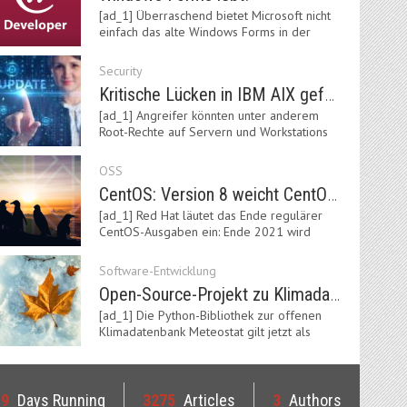
[ad_1] Überraschend bietet Microsoft nicht
einfach das alte Windows Forms in der
neuen .NET-Welt…
Security
Kritische Lücken in IBM AIX gefährden Server
[ad_1] Angreifer könnten unter anderem
Root-Rechte auf Servern und Workstations
mit dem AIX-System…
OSS
CentOS: Version 8 weicht CentOS Stream
[ad_1] Red Hat läutet das Ende regulärer
CentOS-Ausgaben ein: Ende 2021 wird
Version 8 eingestellt.…
Software-Entwicklung
Open-Source-Projekt zu Klimadaten: Meteostat Python Library 1.0 erschienen
[ad_1] Die Python-Bibliothek zur offenen
Klimadatenbank Meteostat gilt jetzt als
stabil und ist…
19
Days Running
3275
Articles
3
Authors