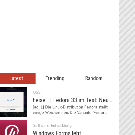
Latest
Trending
Random
OSS
heise+ | Fedora 33 im Test: Neue Vorgaben mit Btrfs, Systemd-Resolved und zRAM
[ad_1] Die Linux-Distribution Fedora stellt
einige Weichen neu: Die Variante "Fedora
IoT"…
Software-Entwicklung
Windows Forms lebt!