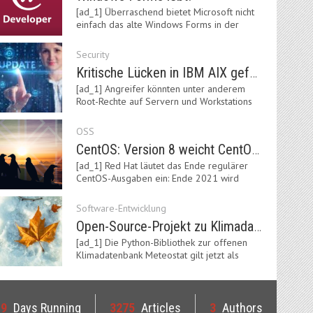
[ad_1] Überraschend bietet Microsoft nicht
einfach das alte Windows Forms in der
neuen .NET-Welt…
Security
Kritische Lücken in IBM AIX gefährden Server
[ad_1] Angreifer könnten unter anderem
Root-Rechte auf Servern und Workstations
mit dem AIX-System…
OSS
CentOS: Version 8 weicht CentOS Stream
[ad_1] Red Hat läutet das Ende regulärer
CentOS-Ausgaben ein: Ende 2021 wird
Version 8 eingestellt.…
Software-Entwicklung
Open-Source-Projekt zu Klimadaten: Meteostat Python Library 1.0 erschienen
[ad_1] Die Python-Bibliothek zur offenen
Klimadatenbank Meteostat gilt jetzt als
stabil und ist…
19
Days Running
3275
Articles
3
Authors