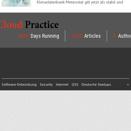
Klimadatenbank Meteostat gilt jetzt als stabil und
ist…
3419
Days Running
3275
Articles
3
Autho
Software-Entwicklung
Security
Internet
OSS
Deutsche Startups