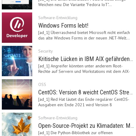
Weichen neu: Die Variante "Fedora IoT"…
Software-Entwicklung
Windows Forms lebt!
[ad_1] Überraschend bietet Microsoft nicht einfach
das alte Windows Forms in der neuen .NET-Welt…
Security
Kritische Lücken in IBM AIX gefährden Server
[ad_1] Angreifer könnten unter anderem Root-
Rechte auf Servern und Workstations mit dem AIX-
System…
OSS
CentOS: Version 8 weicht CentOS Stream
[ad_1] Red Hat läutet das Ende regulärer CentOS-
Ausgaben ein: Ende 2021 wird Version 8
eingestellt.…
Software-Entwicklung
Open-Source-Projekt zu Klimadaten: Meteostat Python Library 1.0 erschienen
[ad_1] Die Python-Bibliothek zur offenen