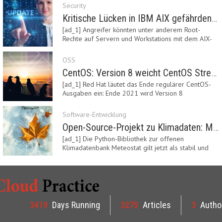
Security
Kritische Lücken in IBM AIX gefährden Server
[ad_1] Angreifer könnten unter anderem Root-
Rechte auf Servern und Workstations mit dem AIX-
System…
OSS
CentOS: Version 8 weicht CentOS Stream
[ad_1] Red Hat läutet das Ende regulärer CentOS-
Ausgaben ein: Ende 2021 wird Version 8
eingestellt.…
Software-Entwicklung
Open-Source-Projekt zu Klimadaten: Meteostat Python Library 1.0 erschienen
[ad_1] Die Python-Bibliothek zur offenen
Klimadatenbank Meteostat gilt jetzt als stabil und
ist…
3419
Days Running
3275
Articles
3
Autho