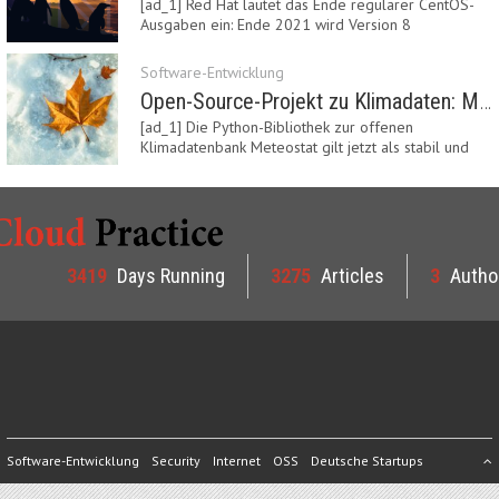
[ad_1] Red Hat läutet das Ende regulärer CentOS-
Ausgaben ein: Ende 2021 wird Version 8
eingestellt.…
Software-Entwicklung
Open-Source-Projekt zu Klimadaten: Meteostat Python Library 1.0 erschienen
[ad_1] Die Python-Bibliothek zur offenen
Klimadatenbank Meteostat gilt jetzt als stabil und
ist…
3419
Days Running
3275
Articles
3
Autho
Software-Entwicklung
Security
Internet
OSS
Deutsche Startups