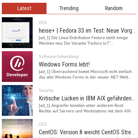
Latest
Trending
Random
OSS
heise+ | Fedora 33 im Test: Neue Vorgaben mit Btrfs, Systemd-Resolved und zRAM
[ad_1] Die Linux-Distribution Fedora stellt einige
Weichen neu: Die Variante "Fedora IoT"…
Software-Entwicklung
Windows Forms lebt!
[ad_1] Überraschend bietet Microsoft nicht einfach
das alte Windows Forms in der neuen .NET-Welt…
Security
Kritische Lücken in IBM AIX gefährden Server
[ad_1] Angreifer könnten unter anderem Root-
Rechte auf Servern und Workstations mit dem AIX-
System…
OSS
CentOS: Version 8 weicht CentOS Stream