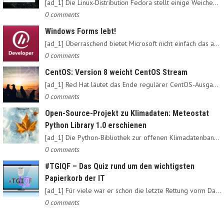
[ad_1] Die Linux-Distribution Fedora stellt einige Weichen neu:…
0 comments
Windows Forms lebt!
[ad_1] Überraschend bietet Microsoft nicht einfach das alte…
0 comments
CentOS: Version 8 weicht CentOS Stream
[ad_1] Red Hat läutet das Ende regulärer CentOS-Ausgaben ein:…
0 comments
Open-Source-Projekt zu Klimadaten: Meteostat
Python Library 1.0 erschienen
[ad_1] Die Python-Bibliothek zur offenen Klimadatenbank Meteostat…
0 comments
#TGIQF – Das Quiz rund um den wichtigsten
Papierkorb der IT
[ad_1] Für viele war er schon die letzte Rettung vorm Daten-Nirvana:…
0 comments