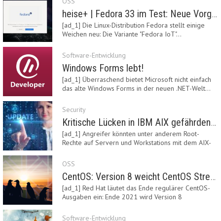
OSS
heise+ | Fedora 33 im Test: Neue Vorgaben mit Btrfs, Systemd-Resolved und zRAM
[ad_1] Die Linux-Distribution Fedora stellt einige
Weichen neu: Die Variante "Fedora IoT"…
Software-Entwicklung
Windows Forms lebt!
[ad_1] Überraschend bietet Microsoft nicht einfach
das alte Windows Forms in der neuen .NET-Welt…
Security
Kritische Lücken in IBM AIX gefährden Server
[ad_1] Angreifer könnten unter anderem Root-
Rechte auf Servern und Workstations mit dem AIX-
System…
OSS
CentOS: Version 8 weicht CentOS Stream
[ad_1] Red Hat läutet das Ende regulärer CentOS-
Ausgaben ein: Ende 2021 wird Version 8
eingestellt.…
Software-Entwicklung