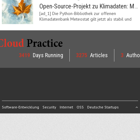
Open-Source-Projekt zu Klimadaten: Meteostat Python Library 1.0 erschienen
[ad_1] Die Python-Bibliothek zur offenen
Klimadatenbank Meteostat gilt jetzt als stabil und
ist…
3419
Days Running
3275
Articles
3
Autho
Software-Entwicklung
Security
Internet
OSS
Deutsche Startups