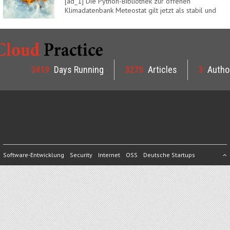
[ad_1] Die Python-Bibliothek zur offenen
Klimadatenbank Meteostat gilt jetzt als stabil und
ist…
3419
Days Running
3275
Articles
3
Autho
Software-Entwicklung
Security
Internet
OSS
Deutsche Startups