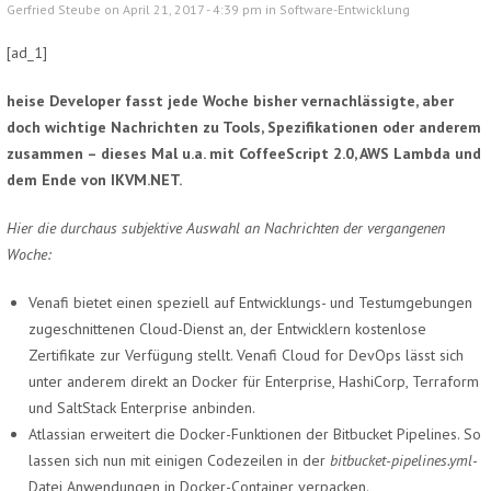
Gerfried Steube on April 21, 2017 - 4:39 pm in
Software-Entwicklung
[ad_1]
heise Developer fasst jede Woche bisher vernachlässigte, aber
doch wichtige Nachrichten zu Tools, Spezifikationen oder anderem
zusammen – dieses Mal u.a. mit CoffeeScript 2.0, AWS Lambda und
dem Ende von IKVM.NET.
Hier die durchaus subjektive Auswahl an Nachrichten der vergangenen
Woche:
Venafi bietet einen speziell auf Entwicklungs- und Testumgebungen
zugeschnittenen Cloud-Dienst an, der Entwicklern kostenlose
Zertifikate zur Verfügung stellt. Venafi Cloud for DevOps lässt sich
unter anderem direkt an Docker für Enterprise, HashiCorp, Terraform
und SaltStack Enterprise anbinden.
Atlassian erweitert die Docker-Funktionen der Bitbucket Pipelines. So
lassen sich nun mit einigen Codezeilen in der
bitbucket-pipelines.yml
-
Datei Anwendungen in Docker-Container verpacken.