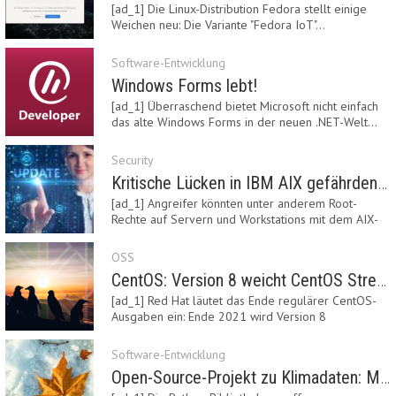
[ad_1] Die Linux-Distribution Fedora stellt einige
Weichen neu: Die Variante "Fedora IoT"…
Software-Entwicklung
Windows Forms lebt!
[ad_1] Überraschend bietet Microsoft nicht einfach
das alte Windows Forms in der neuen .NET-Welt…
Security
Kritische Lücken in IBM AIX gefährden Server
[ad_1] Angreifer könnten unter anderem Root-
Rechte auf Servern und Workstations mit dem AIX-
System…
OSS
CentOS: Version 8 weicht CentOS Stream
[ad_1] Red Hat läutet das Ende regulärer CentOS-
Ausgaben ein: Ende 2021 wird Version 8
eingestellt.…
Software-Entwicklung
Open-Source-Projekt zu Klimadaten: Meteostat Python Library 1.0 erschienen