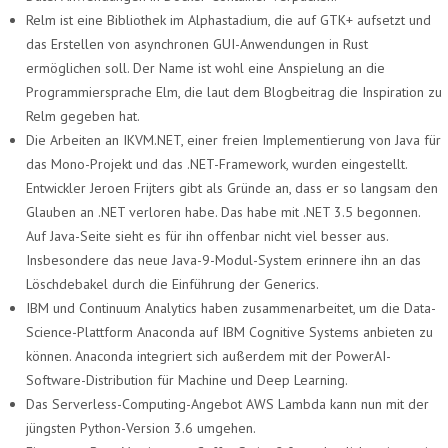
Relm ist eine Bibliothek im Alphastadium, die auf GTK+ aufsetzt und
das Erstellen von asynchronen GUI-Anwendungen in Rust
ermöglichen soll. Der Name ist wohl eine Anspielung an die
Programmiersprache Elm, die laut dem Blogbeitrag die Inspiration zu
Relm gegeben hat.
Die Arbeiten an IKVM.NET, einer freien Implementierung von Java für
das Mono-Projekt und das .NET-Framework, wurden eingestellt.
Entwickler Jeroen Frijters gibt als Gründe an, dass er so langsam den
Glauben an .NET verloren habe. Das habe mit .NET 3.5 begonnen.
Auf Java-Seite sieht es für ihn offenbar nicht viel besser aus.
Insbesondere das neue Java-9-Modul-System erinnere ihn an das
Löschdebakel durch die Einführung der Generics.
IBM und Continuum Analytics haben zusammenarbeitet, um die Data-
Science-Plattform Anaconda auf IBM Cognitive Systems anbieten zu
können. Anaconda integriert sich außerdem mit der PowerAI-
Software-Distribution für Machine und Deep Learning.
Das Serverless-Computing-Angebot AWS Lambda kann nun mit der
jüngsten Python-Version 3.6 umgehen.