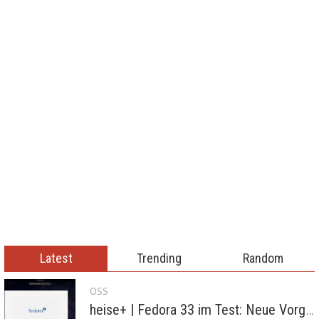
Latest
Trending
Random
OSS
heise+ | Fedora 33 im Test: Neue Vorgaben mit Btrfs, Systemd-Resolved und zRAM