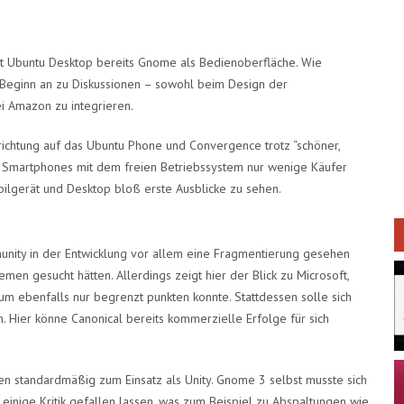
zt Ubuntu Desktop bereits Gnome als Bedienoberfläche. Wie
 Beginn an zu Diskussionen – sowohl beim Design der
i Amazon zu integrieren.
srichtung auf das Ubuntu Phone und Convergence trotz “schöner,
d Smartphones mit dem freien Betriebssystem nur wenige Käufer
bilgerät und Desktop bloß erste Ausblicke zu sehen.
unity in der Entwicklung vor allem eine Fragmentierung gesehen
en gesucht hätten. Allerdings zeigt hier der Blick zu Microsoft,
m ebenfalls nur begrenzt punkten konnte. Stattdessen solle sich
n. Hier könne Canonical bereits kommerzielle Erfolge für sich
 standardmäßig zum Einsatz als Unity. Gnome 3 selbst musste sich
nige Kritik gefallen lassen, was zum Beispiel zu Abspaltungen wie