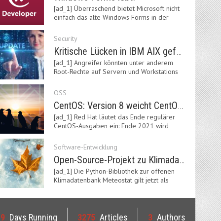
[ad_1] Überraschend bietet Microsoft nicht
einfach das alte Windows Forms in der
neuen .NET-Welt…
Security
Kritische Lücken in IBM AIX gefährden Server
[ad_1] Angreifer könnten unter anderem
Root-Rechte auf Servern und Workstations
mit dem AIX-System…
OSS
CentOS: Version 8 weicht CentOS Stream
[ad_1] Red Hat läutet das Ende regulärer
CentOS-Ausgaben ein: Ende 2021 wird
Version 8 eingestellt.…
Software-Entwicklung
Open-Source-Projekt zu Klimadaten: Meteostat Python Library 1.0 erschienen
[ad_1] Die Python-Bibliothek zur offenen
Klimadatenbank Meteostat gilt jetzt als
stabil und ist…
19
Days Running
3275
Articles
3
Authors