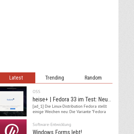
Latest
Trending
Random
OSS
heise+ | Fedora 33 im Test: Neue Vorgaben mit Btrfs, Systemd-Resolved und zRAM
[ad_1] Die Linux-Distribution Fedora stellt
einige Weichen neu: Die Variante "Fedora
IoT"…
Software-Entwicklung
Windows Forms lebt!