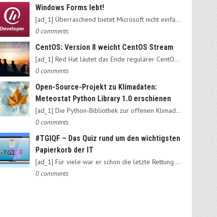
Windows Forms lebt!
[ad_1] Überraschend bietet Microsoft nicht einfach das alte…
0 comments
CentOS: Version 8 weicht CentOS Stream
[ad_1] Red Hat läutet das Ende regulärer CentOS-Ausgaben ein:…
0 comments
Open-Source-Projekt zu Klimadaten:
Meteostat Python Library 1.0 erschienen
[ad_1] Die Python-Bibliothek zur offenen Klimadatenbank Meteostat…
0 comments
#TGIQF – Das Quiz rund um den wichtigsten
Papierkorb der IT
[ad_1] Für viele war er schon die letzte Rettung vorm Daten-Nirvana:…
0 comments