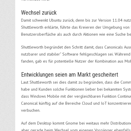
Wechsel zurück
Damit schwenkt Ubuntu zurück, denn bis zur Version 11.04 nut
Shuttleworth erklärte, führte das Kreieren der Umgebung von
Benutzeroberfläche als auch durch Aktionen wie eine Suche be
Shuttleworth begründet den Schritt damit, dass Canonicals Au
nutzbarer und stabiler” Software fehlgeschlagen sei. Währen
fanden, gab es für potentielle Nutzer der Kombination aus Mo
Entwicklungen seien am Markt gescheitert
Laut Shuttleworth sei dies damit zu begründen, dass die Comm
habe und Kunden solche Funktionen lieber bei bekannten System
dass Windows Mobile mit der vergleichbaren Funktion Continuu
Canonical künftig auf die Bereiche Cloud und IoT konzentriere
verbuchen.
Auf dem Desktop kommt Gnome bei weitaus mehr Distributionen
aber gerade beim Wechsel vom eigenen Vorgänger ebenfalls ei