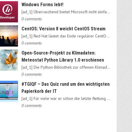
Windows Forms lebt!
[ad_1] Überraschend bietet Microsoft nicht einfach das alte…
0 comments
CentOS: Version 8 weicht CentOS Stream
[ad_1] Red Hat läutet das Ende regulärer CentOS-Ausgaben ein:…
0 comments
Open-Source-Projekt zu Klimadaten:
Meteostat Python Library 1.0 erschienen
[ad_1] Die Python-Bibliothek zur offenen Klimadatenbank Meteostat…
0 comments
#TGIQF – Das Quiz rund um den wichtigsten
Papierkorb der IT
[ad_1] Für viele war er schon die letzte Rettung vorm Daten-Nirvana:…
0 comments