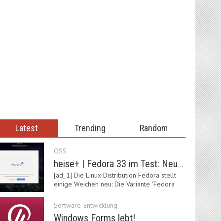
Latest
Trending
Random
OSS
heise+ | Fedora 33 im Test: Neue Vorgaben mit Btrfs, Systemd-Resolved und zRAM
[ad_1] Die Linux-Distribution Fedora stellt
einige Weichen neu: Die Variante "Fedora
IoT"…
Software-Entwicklung
Windows Forms lebt!