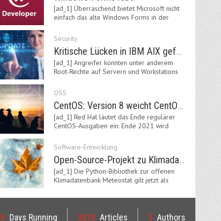
[ad_1] Überraschend bietet Microsoft nicht
einfach das alte Windows Forms in der
neuen .NET-Welt…
Security
Kritische Lücken in IBM AIX gefährden Server
[ad_1] Angreifer könnten unter anderem
Root-Rechte auf Servern und Workstations
mit dem AIX-System…
OSS
CentOS: Version 8 weicht CentOS Stream
[ad_1] Red Hat läutet das Ende regulärer
CentOS-Ausgaben ein: Ende 2021 wird
Version 8 eingestellt.…
Software-Entwicklung
Open-Source-Projekt zu Klimadaten: Meteostat Python Library 1.0 erschienen
[ad_1] Die Python-Bibliothek zur offenen
Klimadatenbank Meteostat gilt jetzt als
stabil und ist…
19
Days Running
3275
Articles
3
Authors