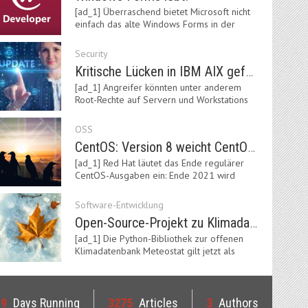
[ad_1] Überraschend bietet Microsoft nicht
einfach das alte Windows Forms in der
neuen .NET-Welt…
Security
Kritische Lücken in IBM AIX gefährden Server
[ad_1] Angreifer könnten unter anderem
Root-Rechte auf Servern und Workstations
mit dem AIX-System…
OSS
CentOS: Version 8 weicht CentOS Stream
[ad_1] Red Hat läutet das Ende regulärer
CentOS-Ausgaben ein: Ende 2021 wird
Version 8 eingestellt.…
Software-Entwicklung
Open-Source-Projekt zu Klimadaten: Meteostat Python Library 1.0 erschienen
[ad_1] Die Python-Bibliothek zur offenen
Klimadatenbank Meteostat gilt jetzt als
stabil und ist…
19
Days Running
3275
Articles
3
Authors