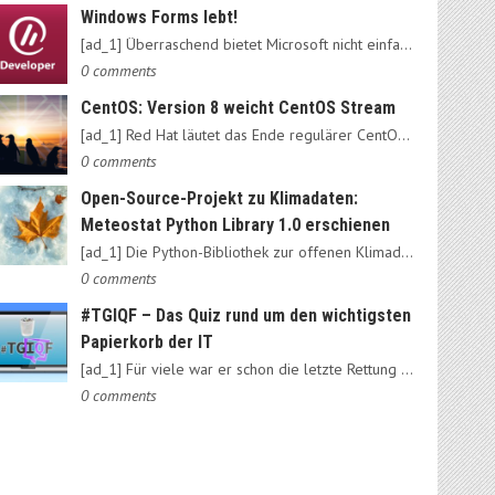
Windows Forms lebt!
[ad_1] Überraschend bietet Microsoft nicht einfach das alte…
0 comments
CentOS: Version 8 weicht CentOS Stream
[ad_1] Red Hat läutet das Ende regulärer CentOS-Ausgaben ein:…
0 comments
Open-Source-Projekt zu Klimadaten:
Meteostat Python Library 1.0 erschienen
[ad_1] Die Python-Bibliothek zur offenen Klimadatenbank Meteostat…
0 comments
#TGIQF – Das Quiz rund um den wichtigsten
Papierkorb der IT
[ad_1] Für viele war er schon die letzte Rettung vorm Daten-Nirvana:…
0 comments