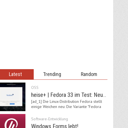
Latest
Trending
Random
OSS
heise+ | Fedora 33 im Test: Neue Vorgaben mit Btrfs, Systemd-Resolved und zRAM
[ad_1] Die Linux-Distribution Fedora stellt
einige Weichen neu: Die Variante "Fedora
IoT"…
Software-Entwicklung
Windows Forms lebt!