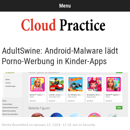
Menu
AdultSwine: Android-Malware lädt
Porno-Werbung in Kinder-Apps
Moritz Rosenfeld on January 15, 2018 - 12:01 am in
Security