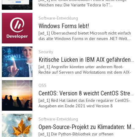
Weichen neu: Die Variante "Fedora IoT"…
Software-Entwicklung
Windows Forms lebt!
[ad_1] Überraschend bietet Microsoft nicht einfach
das alte Windows Forms in der neuen .NET-Welt…
Security
Kritische Lücken in IBM AIX gefährden Server
[ad_1] Angreifer könnten unter anderem Root-
Rechte auf Servern und Workstations mit dem AIX-
System…
OSS
CentOS: Version 8 weicht CentOS Stream
[ad_1] Red Hat läutet das Ende regulärer CentOS-
Ausgaben ein: Ende 2021 wird Version 8
eingestellt.…
Software-Entwicklung
Open-Source-Projekt zu Klimadaten: Meteostat Python Library 1.0 erschienen
[ad_1] Die Python-Bibliothek zur offenen