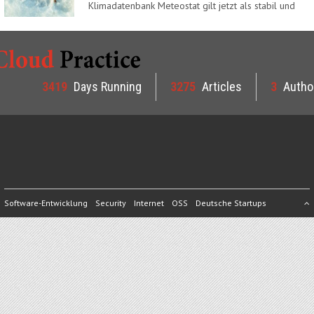
Klimadatenbank Meteostat gilt jetzt als stabil und
ist…
3419
Days Running
3275
Articles
3
Autho
Software-Entwicklung
Security
Internet
OSS
Deutsche Startups