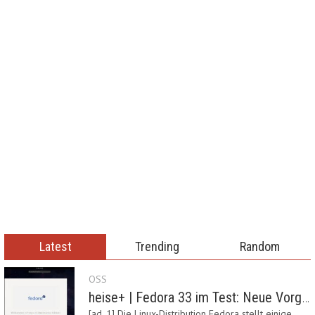
Latest
Trending
Random
OSS
heise+ | Fedora 33 im Test: Neue Vorgaben mit Btrfs, Systemd-Resolved und zRAM
[ad_1] Die Linux-Distribution Fedora stellt einige