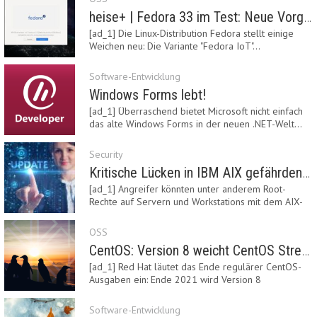
heise+ | Fedora 33 im Test: Neue Vorgaben mit Btrfs, Systemd-Resolved und zRAM
[ad_1] Die Linux-Distribution Fedora stellt einige
Weichen neu: Die Variante "Fedora IoT"…
Software-Entwicklung
Windows Forms lebt!
[ad_1] Überraschend bietet Microsoft nicht einfach
das alte Windows Forms in der neuen .NET-Welt…
Security
Kritische Lücken in IBM AIX gefährden Server
[ad_1] Angreifer könnten unter anderem Root-
Rechte auf Servern und Workstations mit dem AIX-
System…
OSS
CentOS: Version 8 weicht CentOS Stream
[ad_1] Red Hat läutet das Ende regulärer CentOS-
Ausgaben ein: Ende 2021 wird Version 8
eingestellt.…
Software-Entwicklung