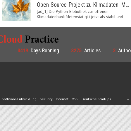
Open-Source-Projekt zu Klimadaten: Meteostat Python Library 1.0 erschienen
[ad_1] Die Python-Bibliothek zur offenen
Klimadatenbank Meteostat gilt jetzt als stabil und
ist…
3419
Days Running
3275
Articles
3
Autho
Software-Entwicklung
Security
Internet
OSS
Deutsche Startups