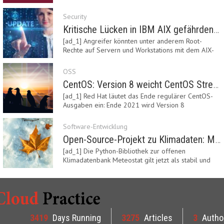
Security
Kritische Lücken in IBM AIX gefährden Server
[ad_1] Angreifer könnten unter anderem Root-
Rechte auf Servern und Workstations mit dem AIX-
System…
OSS
CentOS: Version 8 weicht CentOS Stream
[ad_1] Red Hat läutet das Ende regulärer CentOS-
Ausgaben ein: Ende 2021 wird Version 8
eingestellt.…
Software-Entwicklung
Open-Source-Projekt zu Klimadaten: Meteostat Python Library 1.0 erschienen
[ad_1] Die Python-Bibliothek zur offenen
Klimadatenbank Meteostat gilt jetzt als stabil und
ist…
3419
Days Running
3275
Articles
3
Autho