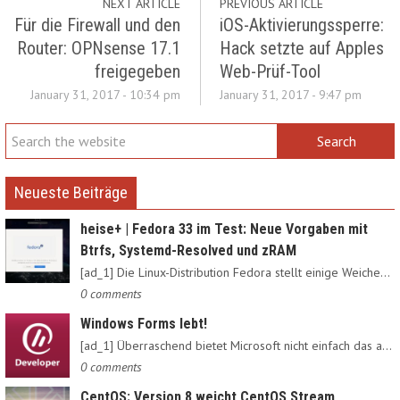
NEXT ARTICLE
PREVIOUS ARTICLE
Für die Firewall und den
iOS-Aktivierungssperre:
Router: OPNsense 17.1
Hack setzte auf Apples
freigegeben
Web-Prüf-Tool
January 31, 2017 - 10:34 pm
January 31, 2017 - 9:47 pm
Neueste Beiträge
heise+ | Fedora 33 im Test: Neue Vorgaben mit
Btrfs, Systemd-Resolved und zRAM
[ad_1] Die Linux-Distribution Fedora stellt einige Weichen neu:…
0 comments
Windows Forms lebt!
[ad_1] Überraschend bietet Microsoft nicht einfach das alte…
0 comments
CentOS: Version 8 weicht CentOS Stream