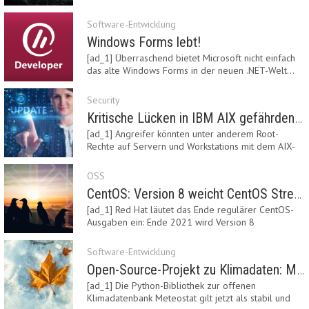
Software-Entwicklung
Windows Forms lebt!
[ad_1] Überraschend bietet Microsoft nicht einfach
das alte Windows Forms in der neuen .NET-Welt…
Security
Kritische Lücken in IBM AIX gefährden Server
[ad_1] Angreifer könnten unter anderem Root-
Rechte auf Servern und Workstations mit dem AIX-
System…
OSS
CentOS: Version 8 weicht CentOS Stream
[ad_1] Red Hat läutet das Ende regulärer CentOS-
Ausgaben ein: Ende 2021 wird Version 8
eingestellt.…
Software-Entwicklung
Open-Source-Projekt zu Klimadaten: Meteostat Python Library 1.0 erschienen
[ad_1] Die Python-Bibliothek zur offenen
Klimadatenbank Meteostat gilt jetzt als stabil und