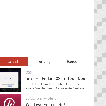
Latest
Trending
Random
OSS
heise+ | Fedora 33 im Test: Neue Vorgaben mit Btrfs, Systemd-Resolved und zRAM
[ad_1] Die Linux-Distribution Fedora stellt
einige Weichen neu: Die Variante "Fedora
IoT"…
Software-Entwicklung
Windows Forms lebt!