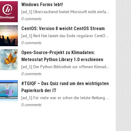
Windows Forms lebt!
[ad_1] Überraschend bietet Microsoft nicht einfach das alte…
0 comments
CentOS: Version 8 weicht CentOS Stream
[ad_1] Red Hat läutet das Ende regulärer CentOS-Ausgaben ein:…
0 comments
Open-Source-Projekt zu Klimadaten:
Meteostat Python Library 1.0 erschienen
[ad_1] Die Python-Bibliothek zur offenen Klimadatenbank Meteostat…
0 comments
#TGIQF – Das Quiz rund um den wichtigsten
Papierkorb der IT
[ad_1] Für viele war er schon die letzte Rettung vorm Daten-Nirvana:…
0 comments