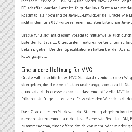
Message Service 2.1 (JSR 368) und Model-View-Controller (MVC 1
EE) schaffen werden. Letztlich folgt der Java-Statthalter mit
Roadmap, als hochrangige Java-EE-Entwickler bei Oracle wie L
nicht in den für 2017 vorgesehenen nächsten Enterprise-Java
Oracle fühlt sich mit diesem Vorschlag mittlerweile auch durch
Liste der für Java EE 8 geplanten Features weiter unten zu fi
bekannt geben. Die drei Spezifikationen hätten bei der Ausric
Rolle gespielt.
Eine andere Hoffnung für MVC
Oracle will hinsichtlich des MVC-Standard eventuell einen We
übergeben, die die Spezifikation unabhängig vom Java-EE-Stan
grundsätzlich Interesse daran hat, dass eine offizielle MVC-Imp
früheren Umfrage hatten viele Entwickler den Wunsch nach de
Dass Oracle hier ein Stück weit die Steuerung abgeben könnte,
mehrere Unternehmen aus der Java-Szene wie Red Hat, IBM, Pa
zusammengetan, einer offensichtlich von mehr oder minder ge