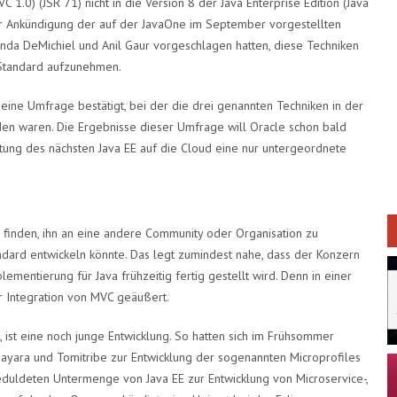
.0) (JSR 71) nicht in die Version 8 der Java Enterprise Edition (Java
 der Ankündigung der auf der JavaOne im September vorgestellten
inda DeMichiel und Anil Gaur vorgeschlagen hatten, diese Techniken
-Standard aufzunehmen.
 eine Umfrage bestätigt, bei der die drei genannten Techniken in der
nden waren. Die Ergebnisse dieser Umfrage will Oracle schon bald
htung des nächsten Java EE auf die Cloud eine nur untergeordnete
g finden, ihn an eine andere Community oder Organisation zu
dard entwickeln könnte. Das legt zumindest nahe, dass der Konzern
lementierung für Java frühzeitig fertig gestellt wird. Denn in einer
r Integration von MVC geäußert.
 ist eine noch junge Entwicklung. So hatten sich im Frühsommer
yara und Tomitribe zur Entwicklung der sogenannten Microprofiles
duldeten Untermenge von Java EE zur Entwicklung von Microservice-,