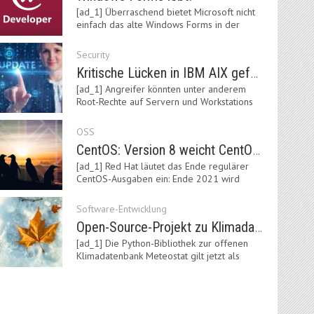
[ad_1] Überraschend bietet Microsoft nicht
einfach das alte Windows Forms in der
neuen .NET-Welt…
Security
Kritische Lücken in IBM AIX gefährden Server
[ad_1] Angreifer könnten unter anderem
Root-Rechte auf Servern und Workstations
mit dem AIX-System…
OSS
CentOS: Version 8 weicht CentOS Stream
[ad_1] Red Hat läutet das Ende regulärer
CentOS-Ausgaben ein: Ende 2021 wird
Version 8 eingestellt.…
Software-Entwicklung
Open-Source-Projekt zu Klimadaten: Meteostat Python Library 1.0 erschienen
[ad_1] Die Python-Bibliothek zur offenen
Klimadatenbank Meteostat gilt jetzt als
stabil und ist…