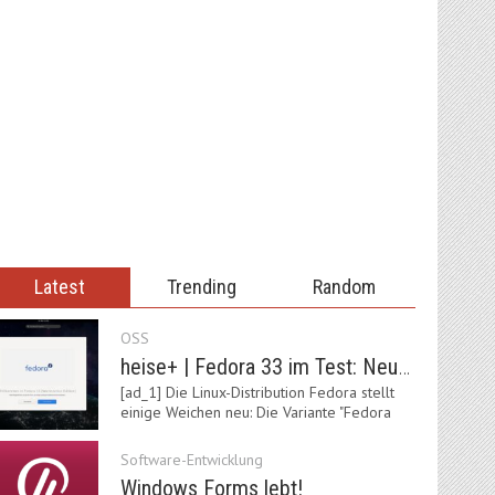
Latest
Trending
Random
OSS
heise+ | Fedora 33 im Test: Neue Vorgaben mit Btrfs, Systemd-Resolved und zRAM
[ad_1] Die Linux-Distribution Fedora stellt
einige Weichen neu: Die Variante "Fedora
IoT"…
Software-Entwicklung
Windows Forms lebt!