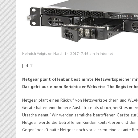
Heinrich Voigts on March 14, 2017 - 7:46 am in
Internet
[ad_1]
Netgear plant offenbar, bestimmte Netzwerkspeicher mi
Das geht aus einem Bericht der Webseite The Register he
Netgear plant einen Rückruf von Netzwerkspeichern und WLAN-
Geräte hatten eine höhere Ausfallrate als üblich, heißt es in 
Ursache nennt. “Wir werden sämtliche betroffenen Geräte zurü
Netgear werde die betroffenen Kunden kontaktieren und den A
Gegenüber c’t hatte Netgear noch vor kurzem eine kulante Re