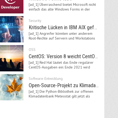
[ad_1] Überraschend bietet Microsoft nicht
einfach das alte Windows Forms in der
neuen .NET-Welt…
Security
Kritische Lücken in IBM AIX gefährden Server
[ad_1] Angreifer könnten unter anderem
Root-Rechte auf Servern und Workstations
mit dem AIX-System…
OSS
CentOS: Version 8 weicht CentOS Stream
[ad_1] Red Hat läutet das Ende regulärer
CentOS-Ausgaben ein: Ende 2021 wird
Version 8 eingestellt.…
Software-Entwicklung
Open-Source-Projekt zu Klimadaten: Meteostat Python Library 1.0 erschienen
[ad_1] Die Python-Bibliothek zur offenen
Klimadatenbank Meteostat gilt jetzt als
stabil und ist…