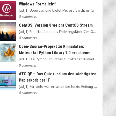
Windows Forms lebt!
[ad_1] Überraschend bietet Microsoft nicht einfach das alte…
0 comments
CentOS: Version 8 weicht CentOS Stream
[ad_1] Red Hat läutet das Ende regulärer CentOS-Ausgaben ein:…
0 comments
Open-Source-Projekt zu Klimadaten:
Meteostat Python Library 1.0 erschienen
[ad_1] Die Python-Bibliothek zur offenen Klimadatenbank Meteostat…
0 comments
#TGIQF – Das Quiz rund um den wichtigsten
Papierkorb der IT
[ad_1] Für viele war er schon die letzte Rettung vorm Daten-Nirvana:…
0 comments