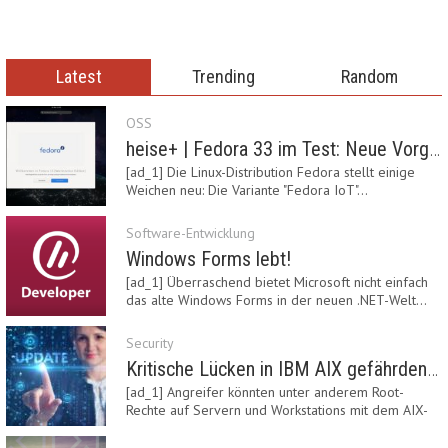
Latest
Trending
Random
OSS
heise+ | Fedora 33 im Test: Neue Vorgaben mit Btrfs, Systemd-Resolved und zRAM
[ad_1] Die Linux-Distribution Fedora stellt einige
Weichen neu: Die Variante "Fedora IoT"…
Software-Entwicklung
Windows Forms lebt!
[ad_1] Überraschend bietet Microsoft nicht einfach
das alte Windows Forms in der neuen .NET-Welt…
Security
Kritische Lücken in IBM AIX gefährden Server
[ad_1] Angreifer könnten unter anderem Root-
Rechte auf Servern und Workstations mit dem AIX-
System…