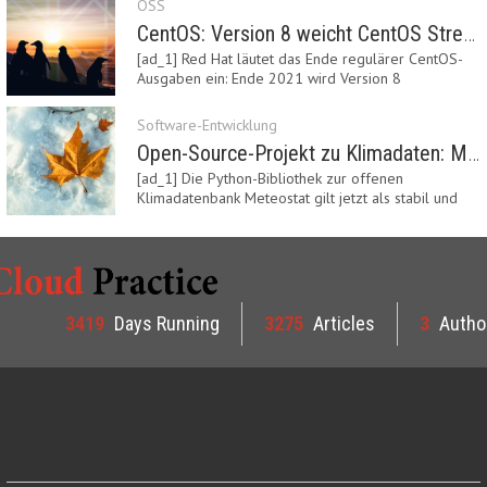
OSS
CentOS: Version 8 weicht CentOS Stream
[ad_1] Red Hat läutet das Ende regulärer CentOS-
Ausgaben ein: Ende 2021 wird Version 8
eingestellt.…
Software-Entwicklung
Open-Source-Projekt zu Klimadaten: Meteostat Python Library 1.0 erschienen
[ad_1] Die Python-Bibliothek zur offenen
Klimadatenbank Meteostat gilt jetzt als stabil und
ist…
3419
Days Running
3275
Articles
3
Autho