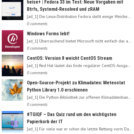
heise+ | Fedora 33 im Test: Neue Vorgaben mit
Btrfs, Systemd-Resolved und zRAM
[ad_1] Die Linux-Distribution Fedora stellt einige Weichen neu:…
0 comments
Windows Forms lebt!
[ad_1] Überraschend bietet Microsoft nicht einfach das alte…
0 comments
CentOS: Version 8 weicht CentOS Stream
[ad_1] Red Hat läutet das Ende regulärer CentOS-Ausgaben ein:…
0 comments
Open-Source-Projekt zu Klimadaten: Meteostat
Python Library 1.0 erschienen
[ad_1] Die Python-Bibliothek zur offenen Klimadatenbank Meteostat…
0 comments
#TGIQF – Das Quiz rund um den wichtigsten
Papierkorb der IT
[ad_1] Für viele war er schon die letzte Rettung vorm Daten-Nirvana:…