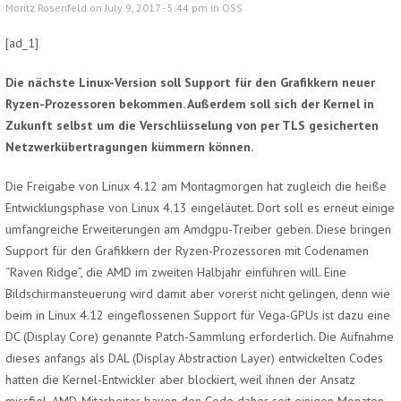
Moritz Rosenfeld on July 9, 2017 - 5:44 pm in
OSS
[ad_1]
Die nächste Linux-Version soll Support für den Grafikkern neuer
Ryzen-Prozessoren bekommen. Außerdem soll sich der Kernel in
Zukunft selbst um die Verschlüsselung von per TLS gesicherten
Netzwerkübertragungen kümmern können.
Die Freigabe von Linux 4.12 am Montagmorgen hat zugleich die heiße
Entwicklungsphase von Linux 4.13 eingeläutet. Dort soll es erneut einige
umfangreiche Erweiterungen am Amdgpu-Treiber geben. Diese bringen
Support für den Grafikkern der Ryzen-Prozessoren mit Codenamen
“Raven Ridge”, die AMD im zweiten Halbjahr einführen will. Eine
Bildschirmansteuerung wird damit aber vorerst nicht gelingen, denn wie
beim in Linux 4.12 eingeflossenen Support für Vega-GPUs ist dazu eine
DC (Display Core) genannte Patch-Sammlung erforderlich. Die Aufnahme
dieses anfangs als DAL (Display Abstraction Layer) entwickelten Codes
hatten die Kernel-Entwickler aber blockiert, weil ihnen der Ansatz