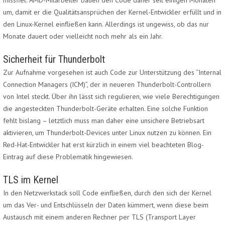
missfiel. AMD-Mitarbeiter bauen den Code daher seit einigen Monaten
um, damit er die Qualitätsansprüchen der Kernel-Entwickler erfüllt und in
den Linux-Kernel einfließen kann. Allerdings ist ungewiss, ob das nur
Monate dauert oder vielleicht noch mehr als ein Jahr.
Sicherheit für Thunderbolt
Zur Aufnahme vorgesehen ist auch Code zur Unterstützung des “Internal
Connection Managers (ICM)”, der in neueren Thunderbolt-Controllern
von Intel steckt. Über ihn lässt sich regulieren, wie viele Berechtigungen
die angesteckten Thunderbolt-Geräte erhalten. Eine solche Funktion
fehlt bislang – letztlich muss man daher eine unsichere Betriebsart
aktivieren, um Thunderbolt-Devices unter Linux nutzen zu können. Ein
Red-Hat-Entwickler hat erst kürzlich in einem viel beachteten Blog-
Eintrag auf diese Problematik hingewiesen.
TLS im Kernel
In den Netzwerkstack soll Code einfließen, durch den sich der Kernel
um das Ver- und Entschlüsseln der Daten kümmert, wenn diese beim
Austausch mit einem anderen Rechner per TLS (Transport Layer