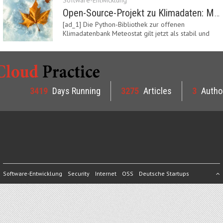
Software-Entwicklung
Open-Source-Projekt zu Klimadaten: Meteostat Python Library 1.0 erschienen
[ad_1] Die Python-Bibliothek zur offenen
Klimadatenbank Meteostat gilt jetzt als stabil und
ist…
3419
Days Running
3275
Articles
3
Autho
Software-Entwicklung
Security
Internet
OSS
Deutsche Startups