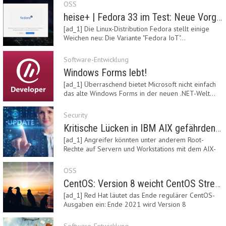
OSS
heise+ | Fedora 33 im Test: Neue Vorgaben mit Btrfs, Systemd-Resolved und zRAM
[ad_1] Die Linux-Distribution Fedora stellt einige
Weichen neu: Die Variante "Fedora IoT"…
Software-Entwicklung
Windows Forms lebt!
[ad_1] Überraschend bietet Microsoft nicht einfach
das alte Windows Forms in der neuen .NET-Welt…
Security
Kritische Lücken in IBM AIX gefährden Server
[ad_1] Angreifer könnten unter anderem Root-
Rechte auf Servern und Workstations mit dem AIX-
System…
OSS
CentOS: Version 8 weicht CentOS Stream
[ad_1] Red Hat läutet das Ende regulärer CentOS-
Ausgaben ein: Ende 2021 wird Version 8
eingestellt.…